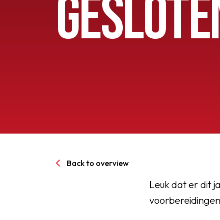
GESLOTE
Senioren
Clubinfo
Nieuwsoverzicht
Sponsoring
SPORTPARK GOED GEN
Back to overview
LIDMAATSCHAP
Leuk dat er dit j
voorbereidingen
CONTACT