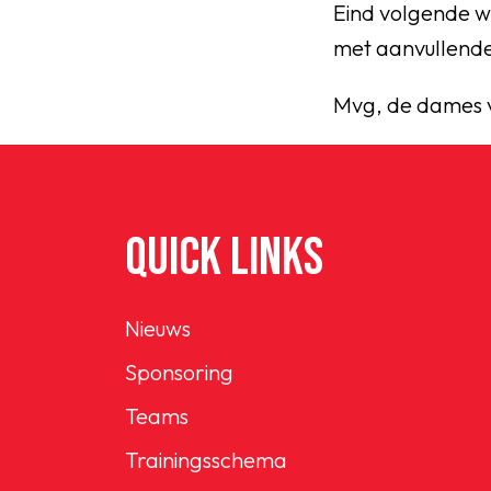
Eind volgende w
met aanvullende
Mvg, de dames 
QUICK LINKS
Nieuws
Sponsoring
Teams
Trainingsschema