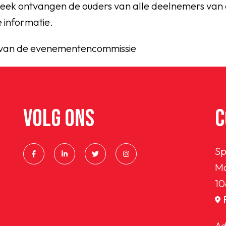
eek ontvangen de ouders van alle deelnemers van 
 informatie.
van de evenementencommissie
VOLG ONS
C
Sp
Ma
10
Ad