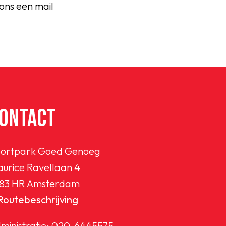
ons een mail
ONTACT
ortpark Goed Genoeg
urice Ravellaan 4
83 HR Amsterdam
Routebeschrijving
ministratie:
020-6445575