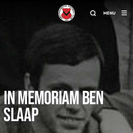
MENU
Home
AFC 1
Teams
Jeugd
Senioren
IN MEMORIAM BEN
Clubinfo
SLAAP
Nieuwsoverzicht
Sponsoring