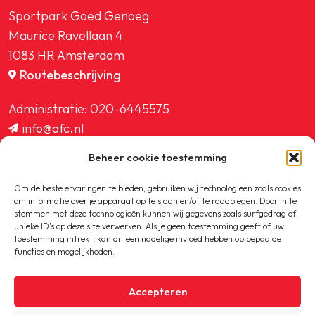
Sportpark Goed Genoeg
Maurice Ravellaan 4
1083 HR Amsterdam
Routebeschrijving
Administratie:
020-6445575
info@afc.nl
website@afc.nl
Beheer cookie toestemming
wedstrijdzaken@afc.nl
ledenadministratie@afc.nl
Om de beste ervaringen te bieden, gebruiken wij technologieën zoals cookies
om informatie over je apparaat op te slaan en/of te raadplegen. Door in te
stemmen met deze technologieën kunnen wij gegevens zoals surfgedrag of
unieke ID's op deze site verwerken. Als je geen toestemming geeft of uw
toestemming intrekt, kan dit een nadelige invloed hebben op bepaalde
functies en mogelijkheden.
Copyright © 2020-2026 AFC
Accepteren
Privacybeleid