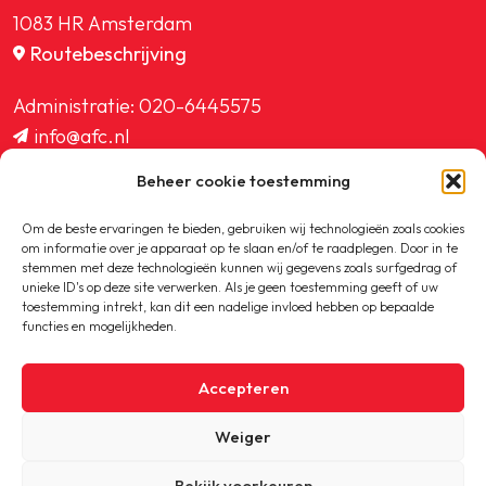
1083 HR Amsterdam
Routebeschrijving
Administratie:
020-6445575
info@afc.nl
website@afc.nl
Beheer cookie toestemming
wedstrijdzaken@afc.nl
ledenadministratie@afc.nl
Om de beste ervaringen te bieden, gebruiken wij technologieën zoals cookies
om informatie over je apparaat op te slaan en/of te raadplegen. Door in te
stemmen met deze technologieën kunnen wij gegevens zoals surfgedrag of
unieke ID's op deze site verwerken. Als je geen toestemming geeft of uw
toestemming intrekt, kan dit een nadelige invloed hebben op bepaalde
functies en mogelijkheden.
Copyright © 2020-2026 AFC
Accepteren
Privacybeleid
Weiger
Cookiebeleid
Bekijk voorkeuren