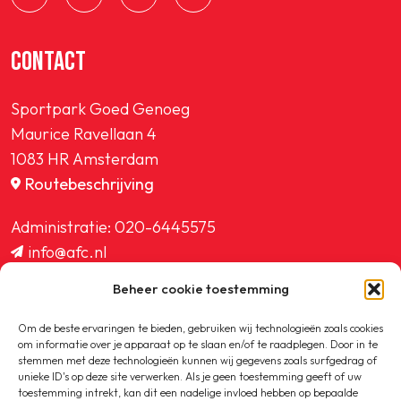
CONTACT
Sportpark Goed Genoeg
Maurice Ravellaan 4
1083 HR Amsterdam
Routebeschrijving
Administratie:
020-6445575
info@afc.nl
website@afc.nl
Beheer cookie toestemming
wedstrijdzaken@afc.nl
ledenadministratie@afc.nl
Om de beste ervaringen te bieden, gebruiken wij technologieën zoals cookies
om informatie over je apparaat op te slaan en/of te raadplegen. Door in te
stemmen met deze technologieën kunnen wij gegevens zoals surfgedrag of
unieke ID's op deze site verwerken. Als je geen toestemming geeft of uw
toestemming intrekt, kan dit een nadelige invloed hebben op bepaalde