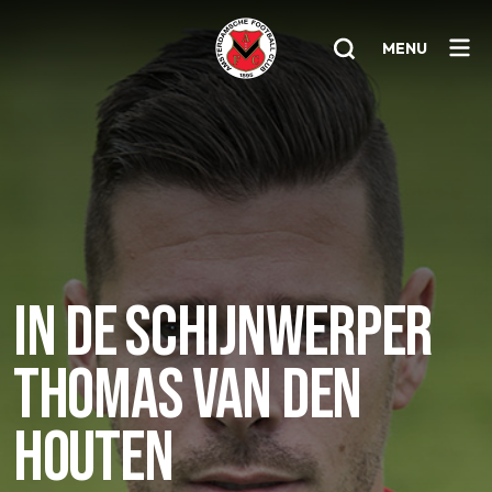
MENU
Home
AFC 1
Teams
Jeugd
IN DE SCHIJNWERPER
Senioren
THOMAS VAN DEN
Clubinfo
Nieuwsoverzicht
HOUTEN
Sponsoring