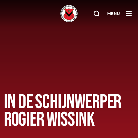
MENU
Home
AFC 1
Teams
Jeugd
Senioren
IN DE SCHIJNWERPER
Clubinfo
ROGIER WISSINK
Nieuwsoverzicht
Sponsoring