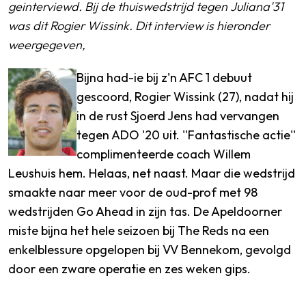
geinterviewd. Bij de thuiswedstrijd tegen Juliana'31
was dit Rogier Wissink. Dit interview is hieronder
weergegeven,
Bijna had-ie bij z'n AFC 1 debuut
gescoord, Rogier Wissink (27), nadat hij
in de rust Sjoerd Jens had vervangen
tegen ADO '20 uit. ''Fantastische actie''
complimenteerde coach Willem
Leushuis hem. Helaas, net naast. Maar die wedstrijd
smaakte naar meer voor de oud-prof met 98
wedstrijden Go Ahead in zijn tas. De Apeldoorner
miste bijna het hele seizoen bij The Reds na een
enkelblessure opgelopen bij VV Bennekom, gevolgd
door een zware operatie en zes weken gips.