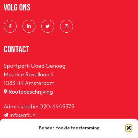
VOLG ONS
CONTACT
Sportpark Goed Genoeg
Maurice Ravellaan 4
1083 HR Amsterdam
Routebeschrijving
Administratie:
020-6445575
info@afc.nl
website@afc.nl
Beheer cookie toestemming
wedstrijdzaken@afc.nl