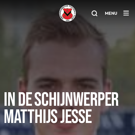
MENU
Home
AFC 1
Teams
Jeugd
Senioren
IN DE SCHIJNWERPER
Clubinfo
MATTHIJS JESSE
Nieuwsoverzicht
Sponsoring