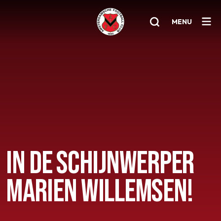
MENU
Home
AFC 1
Teams
Jeugd
Senioren
IN DE SCHIJNWERPER
Clubinfo
MARIEN WILLEMSEN!
Nieuwsoverzicht
Sponsoring