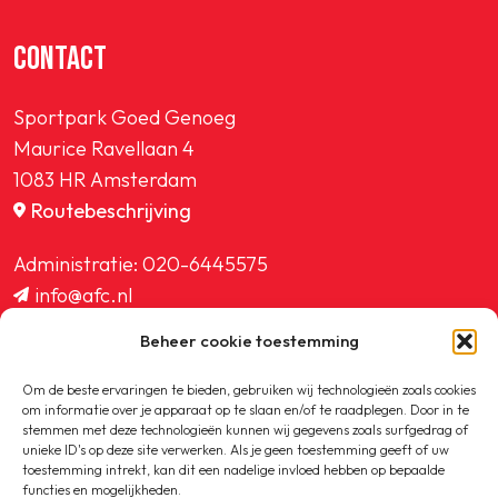
CONTACT
Sportpark Goed Genoeg
Maurice Ravellaan 4
1083 HR Amsterdam
Routebeschrijving
Administratie:
020-6445575
info@afc.nl
website@afc.nl
Beheer cookie toestemming
wedstrijdzaken@afc.nl
ledenadministratie@afc.nl
Om de beste ervaringen te bieden, gebruiken wij technologieën zoals cookies
om informatie over je apparaat op te slaan en/of te raadplegen. Door in te
stemmen met deze technologieën kunnen wij gegevens zoals surfgedrag of
unieke ID's op deze site verwerken. Als je geen toestemming geeft of uw
toestemming intrekt, kan dit een nadelige invloed hebben op bepaalde
functies en mogelijkheden.