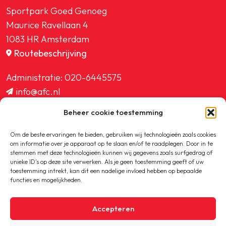
Sportpark Goed Genoeg
Maurice Ravellaan 4
1083 HR Amsterdam
Routebeschrijving
Administratie:
020-6445575
info@afc.nl
website@afc.nl
Beheer cookie toestemming
wedstrijdzaken@afc.nl
ledenadministratie@afc.nl
Om de beste ervaringen te bieden, gebruiken wij technologieën zoals cookies
om informatie over je apparaat op te slaan en/of te raadplegen. Door in te
stemmen met deze technologieën kunnen wij gegevens zoals surfgedrag of
unieke ID's op deze site verwerken. Als je geen toestemming geeft of uw
toestemming intrekt, kan dit een nadelige invloed hebben op bepaalde
functies en mogelijkheden.
Copyright © 2020-2026 AFC
Accepteren
Privacybeleid