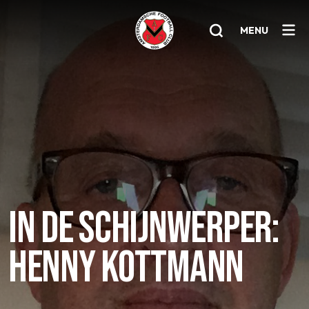
MENU
Home
AFC 1
Teams
Jeugd
Senioren
IN DE SCHIJNWERPER:
Clubinfo
HENNY KOTTMANN
Nieuwsoverzicht
Sponsoring