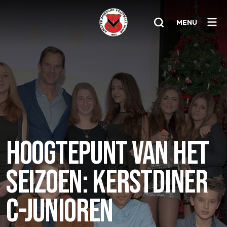
MENU
Home
AFC 1
Teams
Jeugd
HOOGTEPUNT VAN HET
Senioren
SEIZOEN: KERSTDINER
Clubinfo
Nieuwsoverzicht
C-JUNIOREN
Sponsoring