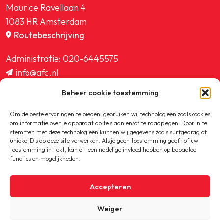
Maurice Ravellaan 4
1083 HR Amsterdam
Routebeschrijving
Administratie:
020-6445575
info@afc.nl
website@afc.nl
Beheer cookie toestemming
wedstrijdzaken@afc.nl
ledenadministratie@afc.nl
Om de beste ervaringen te bieden, gebruiken wij technologieën zoals cookies
om informatie over je apparaat op te slaan en/of te raadplegen. Door in te
stemmen met deze technologieën kunnen wij gegevens zoals surfgedrag of
unieke ID's op deze site verwerken. Als je geen toestemming geeft of uw
toestemming intrekt, kan dit een nadelige invloed hebben op bepaalde
functies en mogelijkheden.
Copyright © 2020-2026 AFC
Accepteren
Privacybeleid
Weiger