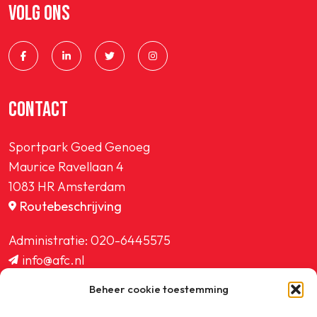
VOLG ONS
CONTACT
Sportpark Goed Genoeg
Maurice Ravellaan 4
1083 HR Amsterdam
Routebeschrijving
Administratie:
020-6445575
info@afc.nl
website@afc.nl
Beheer cookie toestemming
wedstrijdzaken@afc.nl