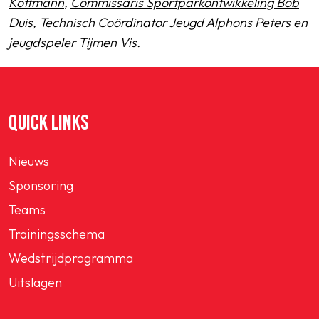
Kottmann
,
Commissaris Sportparkontwikkeling Bob
Duis
,
Technisch Coördinator Jeugd Alphons Peters
en
jeugdspeler Tijmen Vis
.
QUICK LINKS
Nieuws
Sponsoring
Teams
Trainingsschema
Wedstrijdprogramma
Uitslagen