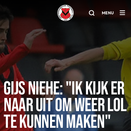
MENU
Home
AFC 1
Teams
Jeugd
GIJS NIEHE: "IK KIJK ER
Senioren
NAAR UIT OM WEER LOL
Clubinfo
Nieuwsoverzicht
TE KUNNEN MAKEN"
Sponsoring