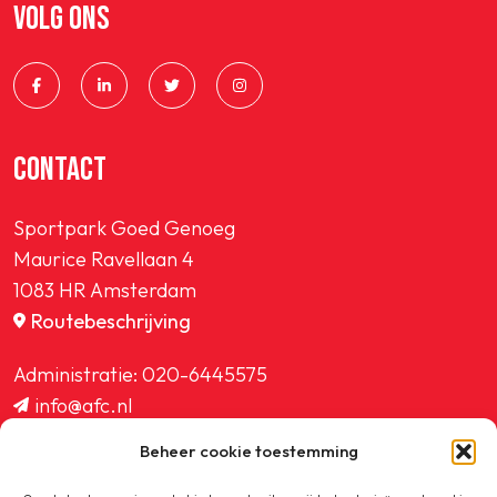
VOLG ONS
CONTACT
Sportpark Goed Genoeg
Maurice Ravellaan 4
1083 HR Amsterdam
Routebeschrijving
Administratie:
020-6445575
info@afc.nl
website@afc.nl
Beheer cookie toestemming
wedstrijdzaken@afc.nl