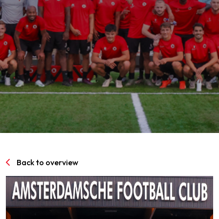
SPORTPARK GOED GENOEG
LIDMAATSCHAP
CONTACT
Back to overview