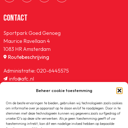
CONTACT
Sportpark Goed Genoeg
Maurice Ravellaan 4
1083 HR Amsterdam
Routebeschrijving
Administratie:
020-6445575
info@afc.nl
website@afc.nl
Beheer cookie toestemming
wedstrijdzaken@afc.nl
ledenadministratie@afc.nl
Om de beste ervaringen te bieden, gebruiken wij technologieën zoals cookies
om informatie over je apparaat op te slaan en/of te raadplegen. Door in te
stemmen met deze technologieën kunnen wij gegevens zoals surfgedrag of
unieke ID's op deze site verwerken. Als je geen toestemming geeft of uw
toestemming intrekt, kan dit een nadelige invloed hebben op bepaalde