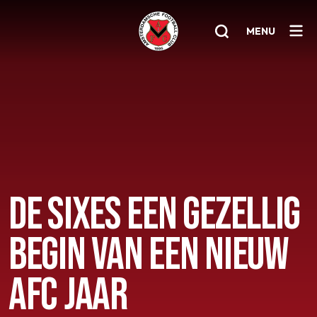
MENU
Home
AFC 1
Teams
Jeugd
DE SIXES EEN GEZELLIG
Senioren
BEGIN VAN EEN NIEUW
Clubinfo
Nieuwsoverzicht
AFC JAAR
Sponsoring