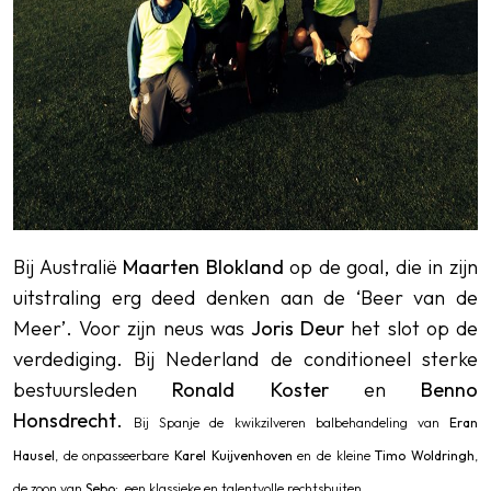
Bij Australië
Maarten Blokland
op de goal, die in zijn
uitstraling erg deed denken aan de ‘Beer van de
Meer’. Voor zijn neus was
Joris Deur
het slot op de
verdediging. Bij Nederland de conditioneel sterke
bestuursleden
Ronald Koster
en
Benno
Honsdrecht
.
Bij Spanje de kwikzilveren balbehandeling van
Eran
Hausel
, de onpasseerbare
Karel Kuijvenhoven
en de kleine
Timo Woldringh
,
de zoon van
Sebo;
een klassieke en talentvolle rechtsbuiten.