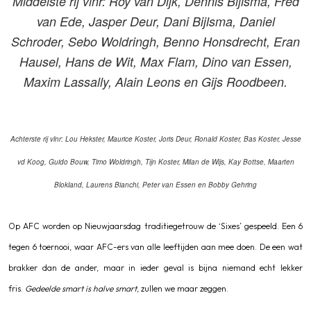
Middelste rij vlnr: Roy van Dijk, Dennis Bijlsma, Fred
van Ede, Jasper Deur, Dani Bijlsma, Daniel
Schroder, Sebo Woldringh, Benno Honsdrecht, Eran
Hausel, Hans de Wit, Max Flam, Dino van Essen,
Maxim Lassally, Alain Leons en Gijs Roodbeen.
Achterste rij vlnr: Lou Hekster, Maurice Koster, Joris Deur, Ronald Koster, Bas Koster, Jesse
vd Koog, Guido Bouw, Timo Woldringh, Tijn Koster, Milan de Wijs, Kay Bottse, Maarten
Blokland, Laurens Bianchi, Peter van Essen en Bobby Gehring
Op AFC worden op Nieuwjaarsdag traditiegetrouw de ‘Sixes’ gespeeld. Een 6
tegen 6 toernooi, waar AFC-ers van alle leeftijden aan mee doen. De een wat
brakker dan de ander, maar in ieder geval is bijna niemand echt lekker
fris.
Gedeelde smart is halve smart
, zullen we maar zeggen.