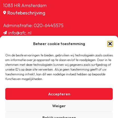
1083 HR Amsterdam
Routebeschrijving
Administratie:
020-6445575
info@afc.nl
website@afc.nl
Beheer cookie toestemming
wedstrijdzaken@afc.nl
ledenadministratie@afc.nl
Om de beste ervaringen te bieden, gebruiken wij technologieën zoals cookies
om informatie over je apparaat op te slaan en/of te raadplegen. Door in te
stemmen met deze technologieën kunnen wij gegevens zoals surfgedrag of
unieke ID's op deze site verwerken. Als je geen toestemming geeft of uw
toestemming intrekt, kan dit een nadelige invloed hebben op bepaalde
functies en mogelijkheden.
Copyright © 2020-2026 AFC
Accepteren
Privacybeleid
Weiger
Cookiebeleid
Bekijk voorkeuren