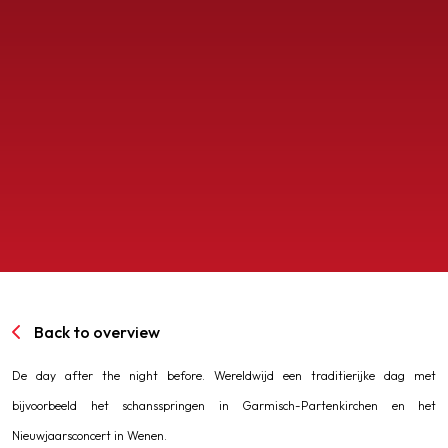
SPORTPARK GOED GENOEG
LIDMAATSCHAP
CONTACT
Back to overview
De day after the night before. Wereldwijd een traditierijke dag met
bijvoorbeeld het schansspringen in Garmisch-Partenkirchen en het
Nieuwjaarsconcert in Wenen.