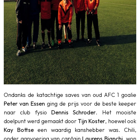
Ondanks de katachtige saves van oud AFC 1 goalie
Peter van Essen
ging de prijs voor de beste keeper
naar club fysio
Dennis Schroder
. Het mooiste
doelpunt werd gemaakt door
Tijn Koster
, hoewel ook
Kay Bottse
een waardig kanshebber was. Chili,
onder aanvoering van captain
Laurens Bianchi
, won