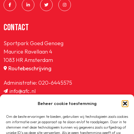
CONTACT
Sportpark Goed Genoeg
Maurice Ravellaan 4
1083 HR Amsterdam
Routebeschrijving
Administratie:
020-6445575
info@afc.nl
website@afc.nl
Beheer cookie toestemming
wedstrijdzaken@afc.nl
ledenadministratie@afc.nl
Om de beste ervaringen te bieden, gebruiken wij technologieën zoals cookies
om informatie over je apparaat op te slaan en/of te raadplegen. Door in te
stemmen met deze technologieën kunnen wij gegevens zoals surfgedrag of
unieke ID's op deze site verwerken. Als je geen toestemming geeft of uw