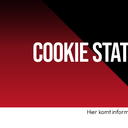
COOKIE STA
Home
AFC 1
Teams
Hier komt infor
Jeugd