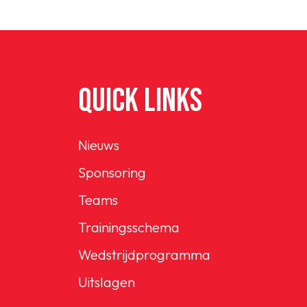
Senioren
Clubinfo
Nieuwsoverzicht
QUICK LINKS
Sponsoring
Nieuws
Sponsoring
Teams
SPORTPARK GOED GEN
Trainingsschema
Wedstrijdprogramma
LIDMAATSCHAP
Uitslagen
CONTACT