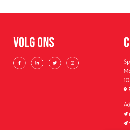
VOLG ONS
C
Sp
Ma
10
OEG
Ad