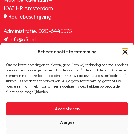
1083 HR Amsterdam
Routebeschrijving
Administratie:
020-6445575
info@afc.nl
website@afc.nl
Beheer cookie toestemming
wedstrijdzaken@afc.nl
ledenadministratie@afc.nl
Om de beste ervaringen te bieden, gebruiken wij technologieën zoals cookies
om informatie over je apparaat op te slaan en/of te raadplegen. Door in te
stemmen met deze technologieën kunnen wij gegevens zoals surfgedrag of
unieke ID's op deze site verwerken. Als je geen toestemming geeft of uw
toestemming intrekt, kan dit een nadelige invloed hebben op bepaalde
functies en mogelijkheden.
Copyright © 2020-2026 AFC
Accepteren
Privacybeleid
Weiger
Cookiebeleid