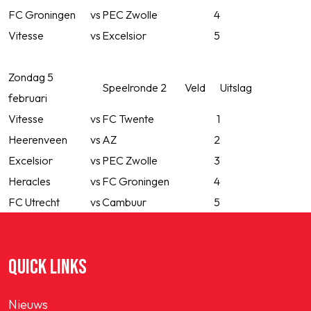
FC Groningen
vs
PEC Zwolle
4
Vitesse
vs
Excelsior
5
Zondag 5
Speelronde 2
Veld
Uitslag
februari
Vitesse
vs
FC Twente
1
Heerenveen
vs
AZ
2
Excelsior
vs
PEC Zwolle
3
Heracles
vs
FC Groningen
4
FC Utrecht
vs
Cambuur
5
QUICK LINKS
Nieuws