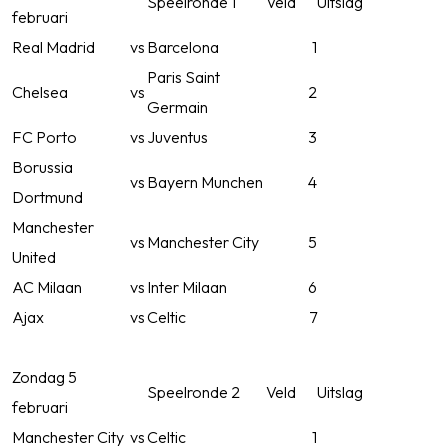
Speelronde 1
Veld
Uitslag
februari
Real Madrid
vs
Barcelona
1
Paris Saint
Chelsea
vs
2
Germain
FC Porto
vs
Juventus
3
Borussia
vs
Bayern Munchen
4
Dortmund
Manchester
vs
Manchester City
5
United
AC Milaan
vs
Inter Milaan
6
Ajax
vs
Celtic
7
Zondag 5
Speelronde 2
Veld
Uitslag
februari
Manchester City
vs
Celtic
1