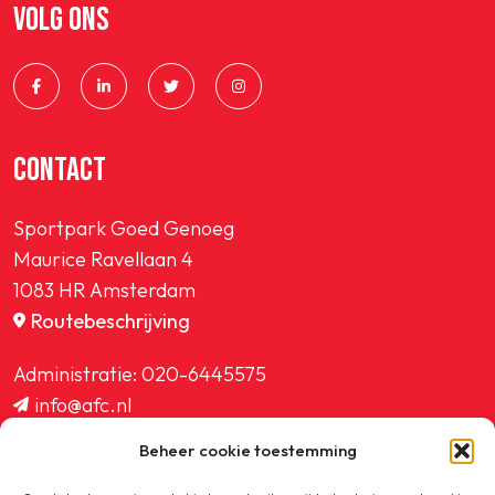
VOLG ONS
CONTACT
Sportpark Goed Genoeg
Maurice Ravellaan 4
1083 HR Amsterdam
Routebeschrijving
Administratie:
020-6445575
info@afc.nl
website@afc.nl
Beheer cookie toestemming
wedstrijdzaken@afc.nl