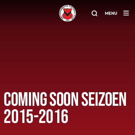
MENU
Home
AFC 1
Teams
Jeugd
Senioren
COMING SOON SEIZOEN
Clubinfo
2015-2016
Nieuwsoverzicht
Sponsoring