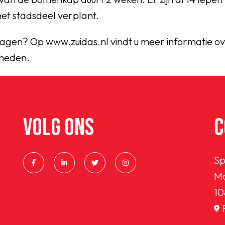
et stadsdeel verplant.
ragen? Op www.zuidas.nl vindt u meer informatie o
heden.
VOLG ONS
C
Sp
Ma
10