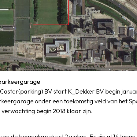
parkeergarage
 Castor(parking) BV start K_Dekker BV begin janua
keergarage onder een toekomstig veld van het Sp
verwachting begin 2018 klaar zijn.
van de bomenkap duurt 2 weken. Er zijn al 14 Iepe