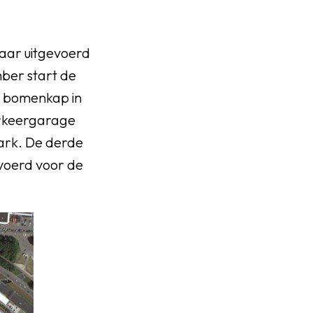
jaar uitgevoerd
ber start de
 bomenkap in
arkeergarage
ark. De derde
voerd voor de