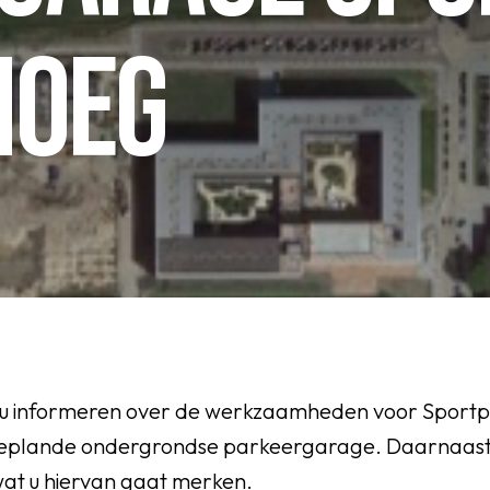
NOEG
OEG
j u informeren over de werkzaamheden voor Sport
eplande ondergrondse parkeergarage. Daarnaast g
wat u hiervan gaat merken.