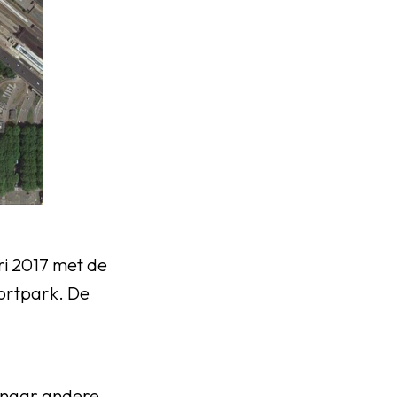
ri 2017 met de
ortpark. De
n naar andere