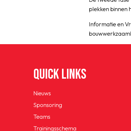
plekken binnen h
Informatie en V
bouwwerkzaam
QUICK LINKS
Nieuws
Sponsoring
Teams
Trainingsschema