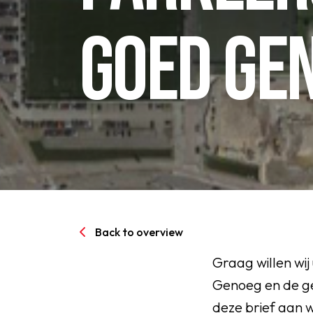
Senioren
GOED GE
Clubinfo
Nieuwsoverzicht
Sponsoring
SPORTPARK GOED GEN
Back to overview
LIDMAATSCHAP
Graag willen wi
Genoeg en de g
CONTACT
deze brief aan 