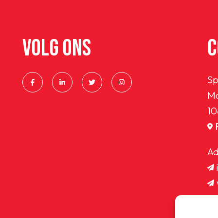
VOLG ONS
C
Sp
Ma
10
Ad