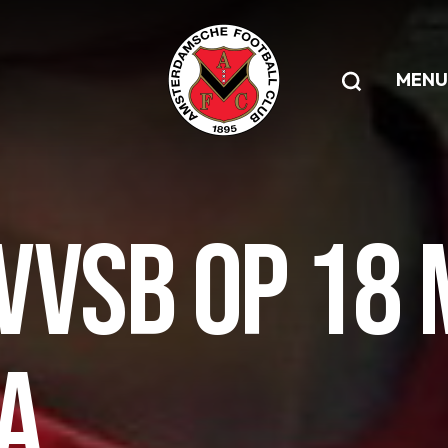
MENU
- VVSB OP 18 
A