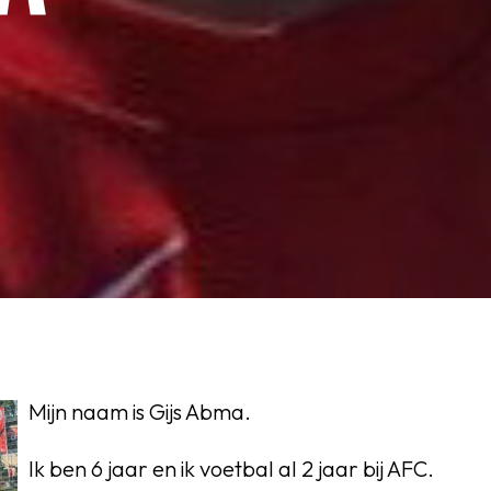
OEG
Mijn naam is Gijs Abma.
Ik ben 6 jaar en ik voetbal al 2 jaar bij AFC.