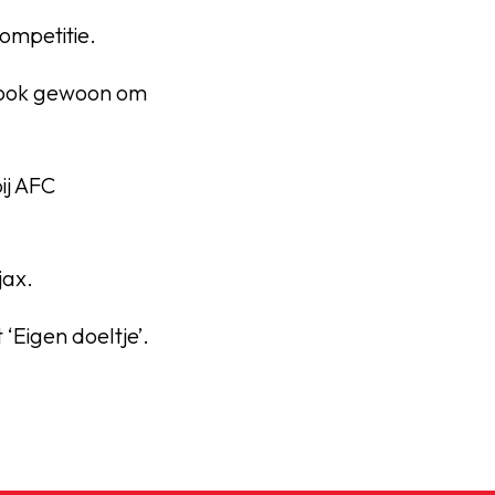
ompetitie.
r ook gewoon om
bij AFC
Ajax.
‘Eigen doeltje’.