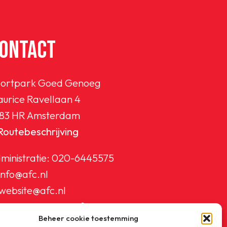
ONTACT
ortpark Goed Genoeg
urice Ravellaan 4
83 HR Amsterdam
Routebeschrijving
ministratie:
020-6445575
info@afc.nl
website@afc.nl
wedstrijdzaken@afc.nl
Beheer cookie toestemming
ledenadministratie@afc.nl