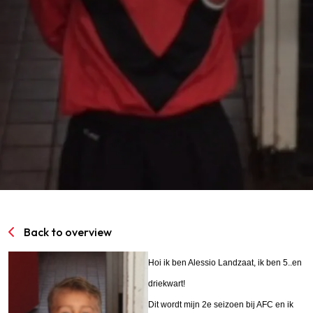
SPORTPARK GOED GENOEG
LIDMAATSCHAP
CONTACT
Back to overview
Hoi ik ben Alessio Landzaat, ik ben 5..en
driekwart!
Dit wordt mijn 2e seizoen bij AFC en ik