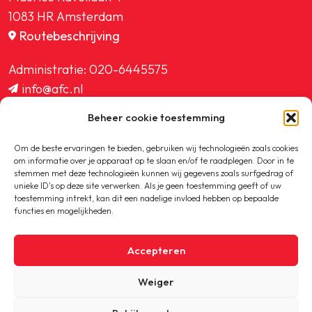
1083 HR Amsterdam
Routebeschrijving
Administratie:
020-6445575
info@afc.nl
website@afc.nl
Beheer cookie toestemming
wedstrijdzaken@afc.nl
ledenadministratie@afc.nl
Om de beste ervaringen te bieden, gebruiken wij technologieën zoals cookies
om informatie over je apparaat op te slaan en/of te raadplegen. Door in te
stemmen met deze technologieën kunnen wij gegevens zoals surfgedrag of
unieke ID's op deze site verwerken. Als je geen toestemming geeft of uw
toestemming intrekt, kan dit een nadelige invloed hebben op bepaalde
functies en mogelijkheden.
Copyright © 2020-2026 AFC
Accepteren
Privacybeleid
Weiger
Cookiebeleid