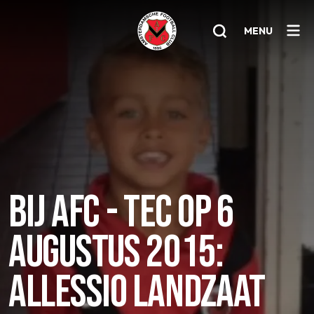
MENU
Home
AFC 1
Teams
Jeugd
BIJ AFC - TEC OP 6
Senioren
AUGUSTUS 2015:
Clubinfo
Nieuwsoverzicht
ALLESSIO LANDZAAT
Sponsoring