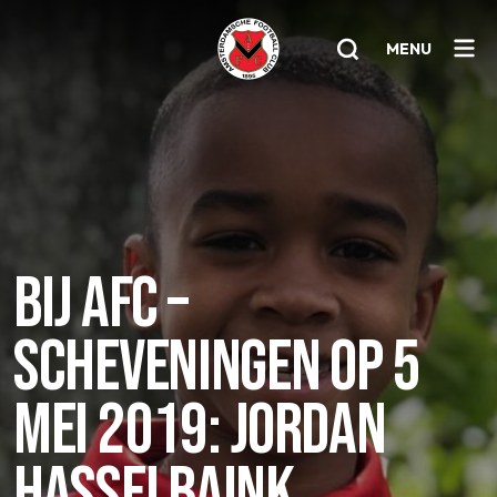
MENU
Home
AFC 1
Teams
BIJ AFC –
Jeugd
Senioren
SCHEVENINGEN OP 5
Clubinfo
MEI 2019: JORDAN
Nieuwsoverzicht
HASSELBAINK
Sponsoring