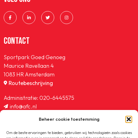
CONTACT
Sportpark Goed Genoeg
Maurice Ravellaan 4
1083 HR Amsterdam
Routebeschrijving
Administratie:
020-6445575
info@afc.nl
website@afc.nl
Beheer cookie toestemming
wedstrijdzaken@afc.nl
ledenadministratie@afc.nl
Om de beste ervaringen te bieden, gebruiken wij technologieën zoals cookies