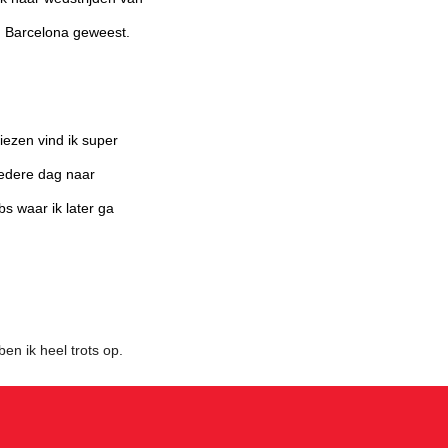
an Barcelona geweest.
liezen vind ik super
iedere dag naar
bs waar ik later ga
n ik heel trots op.