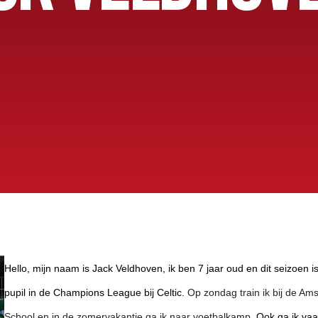
OEG
Hello, mijn naam is Jack Veldhoven, ik ben 7 jaar oud en dit seizoen is
pupil in de Champions League bij Celtic.
Op zondag train ik bij de Am
School en in de zomervakantie ga ik naar voetbalkamp.
Ook ga ik vaa