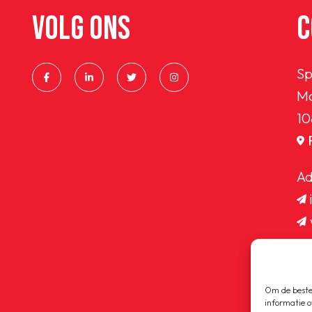
VOLG ONS
C
Sp
Ma
10
Ad
Om de beste 
informatie o