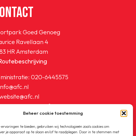
ONTACT
ortpark Goed Genoeg
urice Ravellaan 4
83 HR Amsterdam
Routebeschrijving
ministratie:
020-6445575
info@afc.nl
website@afc.nl
wedstrijdzaken@afc.nl
Beheer cookie toestemming
ledenadministratie@afc.nl
ervaringen te bieden, gebruiken wij technologieën zoals cookies om
ver je apparaat op te slaan en/of te raadplegen. Door in te stemmen met