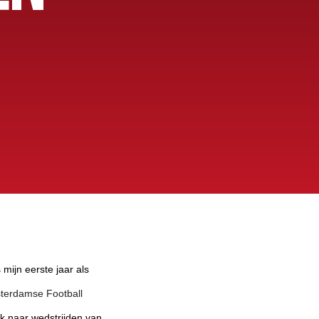
 mijn eerste jaar als
sterdamse Football
k naar wedstrijden van