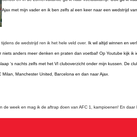
Ajax met mijn vader en ik ben zelfs al een keer naar een wedstrijd v
 tijdens de wedstrijd ren ik het hele veld over.
Ik wil altijd winnen en ver
r niets anders meer denken en praten dan voetbal! Op Youtube kijk ik 
slaap ‘s nachts zelfs met het VI cluboverzicht onder mijn kussen. De clu
AC Milan, Manchester United, Barcelona en dan naar Ajax.
an de week en mag ik de aftrap doen van AFC 1, kampioenen! En daar be