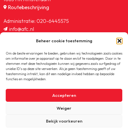
Routebeschrijving
Administratie:
020-6445575
info@afc.nl
website@afc.nl
Beheer cookie toestemming
wedstrijdzaken@afc.nl
ledenadministratie@afc.nl
Om de beste ervaringen te bieden, gebruiken wij technologieën zoals cookies
om informatie over je apparaat op te slaan en/of te raadplegen. Door in te
stemmen met deze technologieën kunnen wij gegevens zoals surfgedrag of
unieke ID's op deze site verwerken. Als je geen toestemming geeft of uw
toestemming intrekt, kan dit een nadelige invloed hebben op bepaalde
functies en mogelijkheden.
Copyright © 2020-2026 AFC
Accepteren
Privacybeleid
Weiger
Cookiebeleid
Bekijk voorkeuren