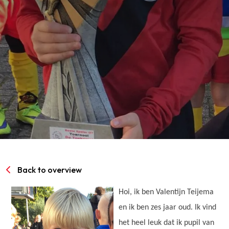
SPORTPARK GOED GENOEG
LIDMAATSCHAP
CONTACT
Back to overview
Hoi, ik ben Valentijn Teijema
en ik ben zes jaar oud. Ik vind
het heel leuk dat ik pupil van