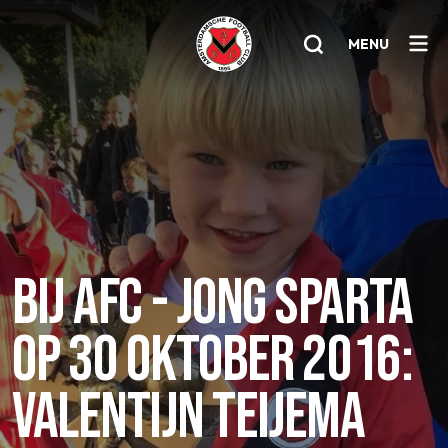
MENU
Home
AFC 1
Teams
Jeugd
BIJ AFC - JONG SPARTA
Senioren
OP 30 OKTOBER 2016:
Clubinfo
Nieuwsoverzicht
VALENTIJN TEIJEMA
Sponsoring