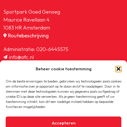
Sportpark Goed Genoeg
Maurice Ravellaan 4
1083 HR Amsterdam
Routebeschrijving
Administratie:
020-6445575
info@afc.nl
website@afc.nl
Beheer cookie toestemming
wedstrijdzaken@afc.nl
ledenadministratie@afc.nl
Om de beste ervaringen te bieden, gebruiken wij technologieën zoals cookies
om informatie over je apparaat op te slaan en/of te raadplegen. Door in te
stemmen met deze technologieën kunnen wij gegevens zoals surfgedrag of
unieke ID's op deze site verwerken. Als je geen toestemming geeft of uw
toestemming intrekt, kan dit een nadelige invloed hebben op bepaalde
functies en mogelijkheden.
Copyright © 2020-2026 AFC
Accepteren