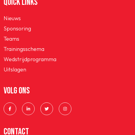
QUICK LINKS
Nieuws
SPORTPARK GOED GENOEG
Sponsoring
Teams
LIDMAATSCHAP
Trainingsschema
CONTACT
Wedstrijdprogramma
Uitslagen
VOLG ONS
CONTACT