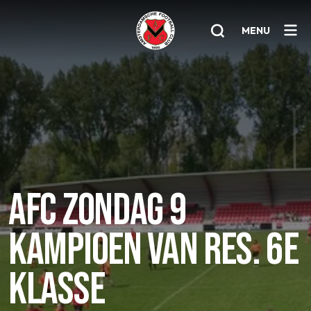
MENU
Home
AFC 1
Teams
Jeugd
AFC ZONDAG 9
Senioren
KAMPIOEN VAN RES. 6E
Clubinfo
Nieuwsoverzicht
KLASSE
Sponsoring