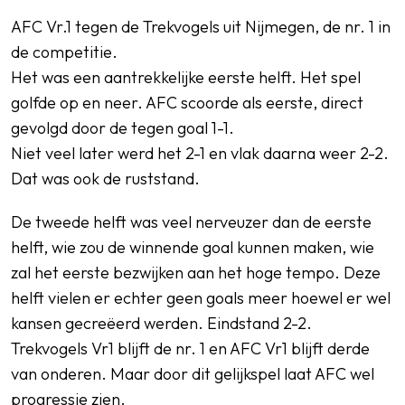
AFC Vr.1 tegen de Trekvogels uit Nijmegen, de nr. 1 in
de competitie.
Het was een aantrekkelijke eerste helft. Het spel
SPORTPARK GOED GENOEG
golfde op en neer. AFC scoorde als eerste, direct
LIDMAATSCHAP
gevolgd door de tegen goal 1-1.
Niet veel later werd het 2-1 en vlak daarna weer 2-2.
CONTACT
Dat was ook de ruststand.
De tweede helft was veel nerveuzer dan de eerste
helft, wie zou de winnende goal kunnen maken, wie
zal het eerste bezwijken aan het hoge tempo. Deze
helft vielen er echter geen goals meer hoewel er wel
kansen gecreëerd werden. Eindstand 2-2.
Trekvogels Vr1 blijft de nr. 1 en AFC Vr1 blijft derde
van onderen. Maar door dit gelijkspel laat AFC wel
progressie zien.