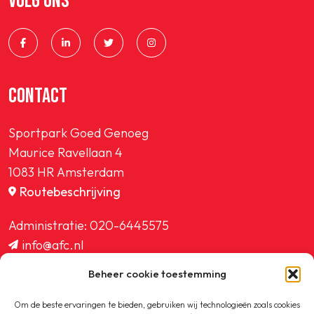
VOLG ONS
CONTACT
Sportpark Goed Genoeg
Maurice Ravellaan 4
1083 HR Amsterdam
Routebeschrijving
Administratie:
020-6445575
info@afc.nl
website@afc.nl
Beheer cookie toestemming
wedstrijdzaken@afc.nl
ledenadministratie@afc.nl
Om de beste ervaringen te bieden, gebruiken wij technologieën zoals cookies