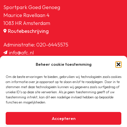
Sportpark Goed Genoeg
Maurice Ravellaan 4
1083 HR Amsterdam
Routebeschrijving
Administratie:
020-6445575
info@afc.nl
website@afc.nl
Beheer cookie toestemming
wedstrijdzaken@afc.nl
ledenadministratie@afc.nl
Om de beste ervaringen te bieden, gebruiken wij technologieën zoals cookies
om informatie over je apparaat op te slaan en/of te raadplegen. Door in te
stemmen met deze technologieën kunnen wij gegevens zoals surfgedrag of
unieke ID's op deze site verwerken. Als je geen toestemming geeft of uw
toestemming intrekt, kan dit een nadelige invloed hebben op bepaalde
functies en mogelijkheden.
Copyright © 2020-2026 AFC
Accepteren
Privacybeleid