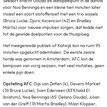
Seedorf bracht Gouda als aanspeelpunt in de aanval
voor Noa Benninga en een kleine tien minuten later
moest een soort slotoffensief met een trio wissels
(Bruce Lucke, Djuric Ascencion (42) en Bradley
Martis) voor nieuwe impulsen zorgen, dat leidde niet
tot de gewilde doelpunten voor de thuisploeg.
Het meegereisde publiek uit Katwijk kon na ruim 95
minuten opgelucht ademhalen. De eerste zware
horde was genomen in Amsterdam. AFC kon de
kampioen van vorig seizoen, met veel mutaties, geen
enkele pijn doen.
Opstelling AFC
: Gijs van Zetten (k), Gevero Markiet
(76’Bruce Lücke), Sven Ederveen (83’Khalid El
Ibrahimi), Noa Benninga (65′ Delano Gouda), Julian
van der Greft (76’Martis Bradley), Milan Klopper,