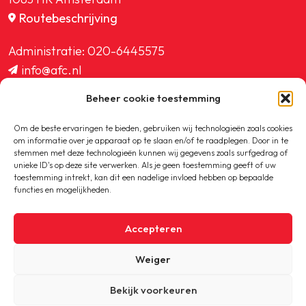
Routebeschrijving
Administratie:
020-6445575
info@afc.nl
website@afc.nl
Beheer cookie toestemming
wedstrijdzaken@afc.nl
ledenadministratie@afc.nl
Om de beste ervaringen te bieden, gebruiken wij technologieën zoals cookies
om informatie over je apparaat op te slaan en/of te raadplegen. Door in te
stemmen met deze technologieën kunnen wij gegevens zoals surfgedrag of
unieke ID's op deze site verwerken. Als je geen toestemming geeft of uw
toestemming intrekt, kan dit een nadelige invloed hebben op bepaalde
functies en mogelijkheden.
Copyright © 2020-2026 AFC
Accepteren
Privacybeleid
Weiger
Cookiebeleid
Bekijk voorkeuren