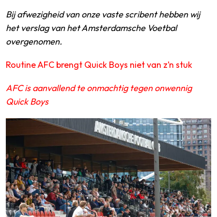
Bij afwezigheid van onze vaste scribent hebben wij
het verslag van het Amsterdamsche Voetbal
overgenomen.
SPORTPARK GOED GENOEG
Routine AFC brengt Quick Boys niet van z’n stuk
LIDMAATSCHAP
CONTACT
AFC is aanvallend te onmachtig tegen onwennig
Quick Boys