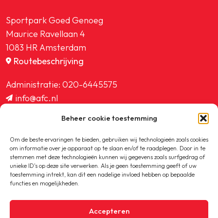
Sportpark Goed Genoeg
Maurice Ravellaan 4
1083 HR Amsterdam
Routebeschrijving
Administratie:
020-6445575
info@afc.nl
website@afc.nl
Beheer cookie toestemming
wedstrijdzaken@afc.nl
ledenadministratie@afc.nl
Om de beste ervaringen te bieden, gebruiken wij technologieën zoals cookies
om informatie over je apparaat op te slaan en/of te raadplegen. Door in te
stemmen met deze technologieën kunnen wij gegevens zoals surfgedrag of
unieke ID's op deze site verwerken. Als je geen toestemming geeft of uw
toestemming intrekt, kan dit een nadelige invloed hebben op bepaalde
functies en mogelijkheden.
Copyright © 2020-2026 AFC
Accepteren