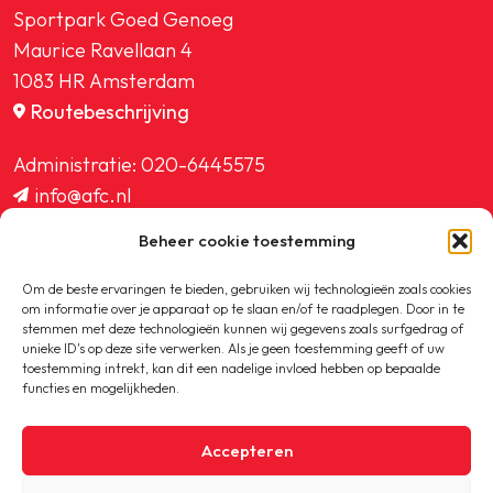
Sportpark Goed Genoeg
Maurice Ravellaan 4
1083 HR Amsterdam
Routebeschrijving
Administratie:
020-6445575
info@afc.nl
website@afc.nl
Beheer cookie toestemming
wedstrijdzaken@afc.nl
ledenadministratie@afc.nl
Om de beste ervaringen te bieden, gebruiken wij technologieën zoals cookies
om informatie over je apparaat op te slaan en/of te raadplegen. Door in te
stemmen met deze technologieën kunnen wij gegevens zoals surfgedrag of
unieke ID's op deze site verwerken. Als je geen toestemming geeft of uw
toestemming intrekt, kan dit een nadelige invloed hebben op bepaalde
functies en mogelijkheden.
Copyright © 2020-2026 AFC
Accepteren
Privacybeleid