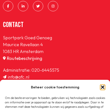
CONTACT
Sportpark Goed Genoeg
Maurice Ravellaan 4
1083 HR Amsterdam
Routebeschrijving
Administratie:
020-6445575
info@afc.nl
website@afc.nl
Beheer cookie toestemming
wedstrijdzaken@afc.nl
ledenadministratie@afc.nl
Om de beste ervaringen te bieden, gebruiken wij technologieën zoals cookies
om informatie over je apparaat op te slaan en/of te raadplegen. Door in te
stemmen met deze technologieën kunnen wij gegevens zoals surfgedrag of