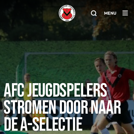
MENU
Home
AFC 1
Teams
Jeugd
AFC JEUGDSPELERS
Senioren
STROMEN DOOR NAAR
Clubinfo
Nieuwsoverzicht
DE A-SELECTIE
Sponsoring