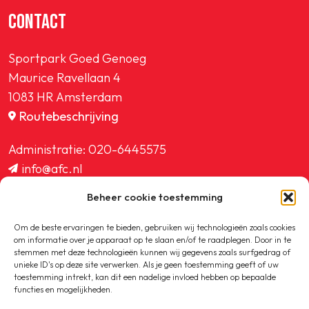
CONTACT
Sportpark Goed Genoeg
Maurice Ravellaan 4
1083 HR Amsterdam
Routebeschrijving
Administratie:
020-6445575
info@afc.nl
website@afc.nl
Beheer cookie toestemming
wedstrijdzaken@afc.nl
ledenadministratie@afc.nl
Om de beste ervaringen te bieden, gebruiken wij technologieën zoals cookies
om informatie over je apparaat op te slaan en/of te raadplegen. Door in te
stemmen met deze technologieën kunnen wij gegevens zoals surfgedrag of
unieke ID's op deze site verwerken. Als je geen toestemming geeft of uw
toestemming intrekt, kan dit een nadelige invloed hebben op bepaalde
functies en mogelijkheden.