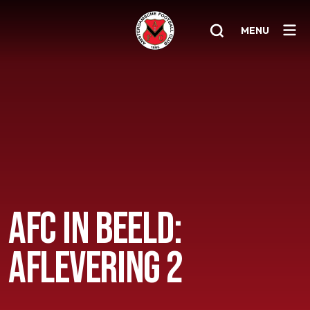
MENU
Home
AFC 1
Teams
Jeugd
Senioren
AFC IN BEELD:
Clubinfo
AFLEVERING 2
Nieuwsoverzicht
Sponsoring