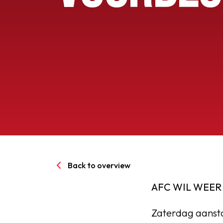
Senioren
Clubinfo
Nieuwsoverzicht
Sponsoring
SPORTPARK GOED GEN
Back to overview
LIDMAATSCHAP
AFC WIL WEER
CONTACT
Zaterdag aansta