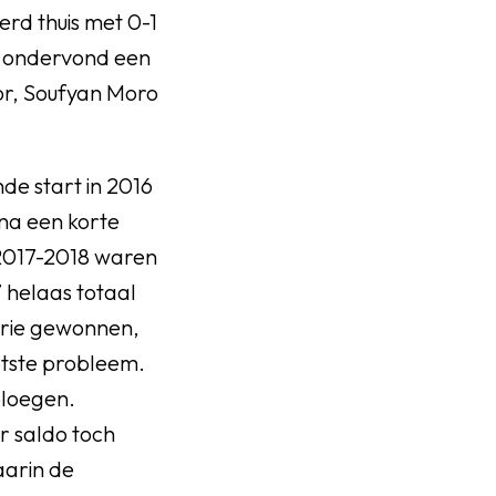
rd thuis met 0-1
t ondervond een
zor, Soufyan Moro
de start in 2016
 na een korte
n 2017-2018 waren
 helaas totaal
 drie gewonnen,
otste probleem.
ploegen.
r saldo toch
aarin de