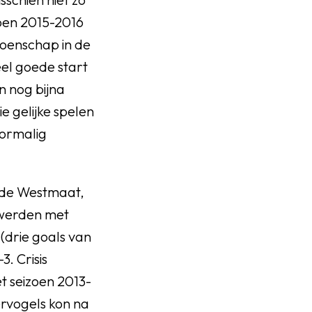
zoen 2015-2016
ioenschap in de
eel goede start
n nog bijna
e gelijke spelen
oormalig
n de Westmaat,
p werden met
(drie goals van
3. Crisis
t seizoen 2013-
rvogels kon na