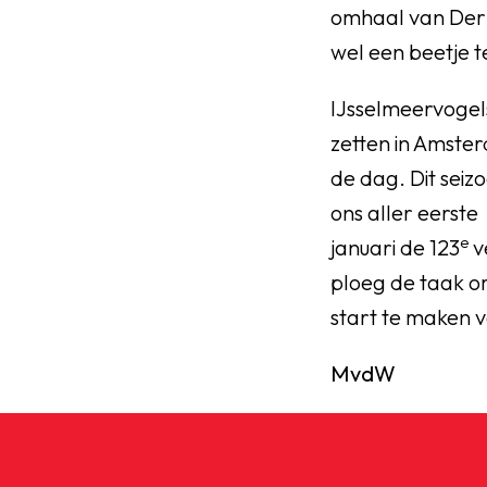
omhaal van Derr
wel een beetje t
IJsselmeervogels
zetten in Amste
de dag. Dit seiz
ons aller eerste
e
januari de 123
v
ploeg de taak o
start te maken v
MvdW