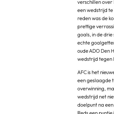
verschillen over 
een wedstrijd te
reden was de kom
prettige verrass
goals, in de dri
echte goalgetter d
oude ADO Den Ha
wedstrijd tegen
AFC is het nieuw
een geslaagde t
overwinning, ma
wedstrijd net ni
doelpunt na een 
Reds een puntje 