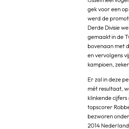
gek voor een op 
werd de promoti
Derde Divisie we
gemaakt in de Tw
bovenaan met dri
en vervolgens vi
kampioen, zeker 
Er zal in deze p
mét resultaat, w
klinkende cijfe
topscorer Robbert
bezworen onder r
2014 Nederlands