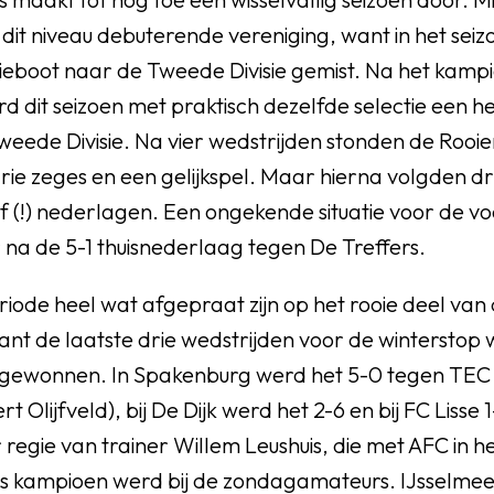
dit niveau debuterende vereniging, want in het sei
eboot naar de Tweede Divisie gemist. Na het kamp
rd dit seizoen met praktisch dezelfde selectie een h
eede Divisie. Na vier wedstrijden stonden de Rooie
e zeges en een gelijkspel. Maar hierna volgden dri
jf (!) nederlagen. Een ongekende situatie voor de v
na de 5-1 thuisnederlaag tegen De Treffers.
eriode heel wat afgepraat zijn op het rooie deel va
ant de laatste drie wedstrijden voor de wintersto
rs gewonnen. In Spakenburg werd het 5-0 tegen TEC 
 Olijfveld), bij De Dijk werd het 2-6 en bij FC Lisse 1-
egie van trainer Willem Leushuis, die met AFC in he
 kampioen werd bij de zondagamateurs. IJsselmee