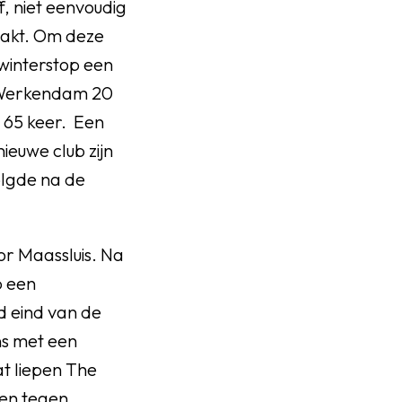
f, niet eenvoudig
maakt. Om deze
 winterstop een
it Werkendam 20
t 65 keer. Een
nieuwe club zijn
olgde na de
or Maassluis. Na
p een
d eind van de
ans met een
at liepen The
ken tegen