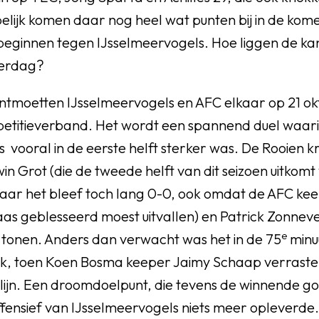
elijk komen daar nog heel wat punten bij in de kom
 beginnen tegen IJsselmeervogels. Hoe liggen de ka
terdag?
ntmoetten IJsselmeervogels en AFC elkaar op 21 o
mpetitieverband. Het wordt een spannend duel waar
 vooral in de eerste helft sterker was. De Rooien 
in Grot (die de tweede helft van dit seizoen uitkom
aar het bleef toch lang 0-0, ook omdat de AFC kee
aas geblesseerd moest uitvallen) en Patrick Zonnev
e
 tonen. Anders dan verwacht was het in de 75
minu
k, toen Koen Bosma keeper Jaimy Schaap verraste
ijn. Een droomdoelpunt, die tevens de winnende goal
fensief van IJsselmeervogels niets meer opleverde.