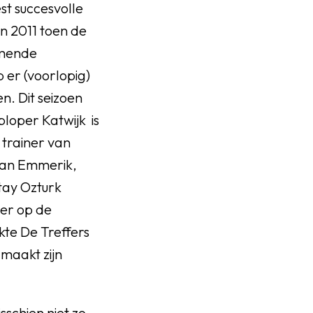
st succesvolle
an 2011 toen de
mmende
er (voorlopig)
n. Dit seizoen
ploper Katwijk is
 trainer van
van Emmerik,
ktay Ozturk
eer op de
kte De Treffers
maakt zijn
sschien niet zo