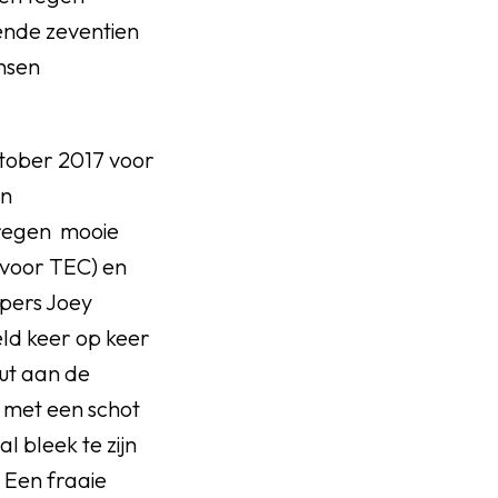
ende zeventien
nsen
ktober 2017 voor
in
kregen mooie
t voor TEC) en
pers Joey
eld keer op keer
ut aan de
 met een schot
 bleek te zijn
 Een fraaie