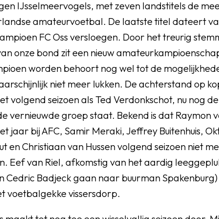
egen IJsselmeervogels, met zeven landstitels de mee
rlandse amateurvoetbal. De laatste titel dateert v
ampioen FC Oss versloegen. Door het treurig ste
van onze bond zit een nieuw amateurkampioenschap 
mpioen worden behoort nog wel tot de mogelijkhede
arschijnlijk niet meer lukken. De achterstand op ko
et volgend seizoen als Ted Verdonkschot, nu nog de
de vernieuwde groep staat. Bekend is dat Raymon 
het jaar bij AFC, Samir Meraki, Jeffrey Buitenhuis, O
t en Christiaan van Hussen volgend seizoen niet m
 Eef van Riel, afkomstig van het aardig leeggeplu
en Cedric Badjeck gaan naar buurman Spakenburg) 
et voetbalgekke vissersdorp.
 maakt tot nog toe een wisselvallig seizoen door. Mi