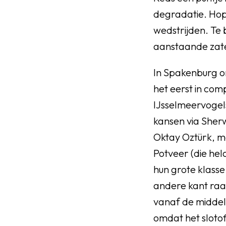
degradatie. Hop
wedstrijden. Te
aanstaande za
In Spakenburg o
het eerst in co
IJsselmeervogels
kansen via Sherw
Oktay Oztürk, m
Potveer (die hel
hun grote klasse
andere kant raa
vanaf de middell
omdat het slotof