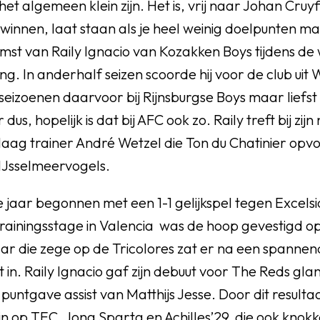
het algemeen klein zijn. Het is, vrij naar Johan Cruyf
 winnen, laat staan als je heel weinig doelpunten 
st van Raily Ignacio van Kozakken Boys tijdens de
ing. In anderhalf seizen scoorde hij voor de club u
e seizoenen daarvoor bij Rijnsburgse Boys maar liefs
us, hopelijk is dat bij AFC ook zo. Raily treft bij zijn 
ag trainer André Wetzel die Ton du Chatinier opv
 IJsselmeervogels.
e jaar begonnen met een 1-1 gelijkspel tegen Excelsi
rainingsstage in Valencia was de hoop gevestigd o
ar die zege op de Tricolores zat er na een spannen
et in. Raily Ignacio gaf zijn debuut voor The Reds gl
puntgave assist van Matthijs Jesse. Door dit resulta
in op TEC, Jong Sparta en Achilles’29, die ook knok