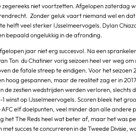
 zegereeks niet voortzetten. Afgelopen zaterdag we
rendrecht. Zonder geluk vaart niemand wel en da
ste helft veel sterker IJsselmeervogels. Dylan Chia
en bepaald ongelukkig in de afronding.
fgelopen jaar niet erg succesvol. Na een sprankelen
an Ton du Chatinier vorig seizoen heel ver weg om
oven de fatale streep te eindigen. Voor het seizoe
n hoog gespannen, maar de realiteit zag er in 2017
van de zestien wedstrijden werden verloren, slechts
1 winst op IJsselmeervogels. Scoren bleek het gro
e AFC elf doelpunten, veel minder dan alle andere 
g het The Reds heel wat beter af, maar het was pe
m met succes te concurreren in de Tweede Divisie, w