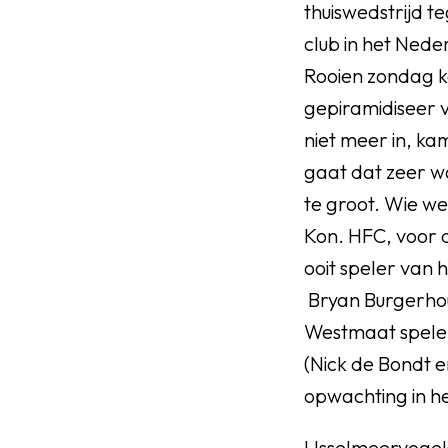
thuiswedstrijd t
club in het Nede
Rooien zondag k
gepiramidiseer 
niet meer in, ka
gaat dat zeer wa
te groot. Wie we
Kon. HFC, voor 
ooit speler van 
Bryan Burgerhou
Westmaat spelen.
(Nick de Bondt 
opwachting in h
IJsselmeervogels