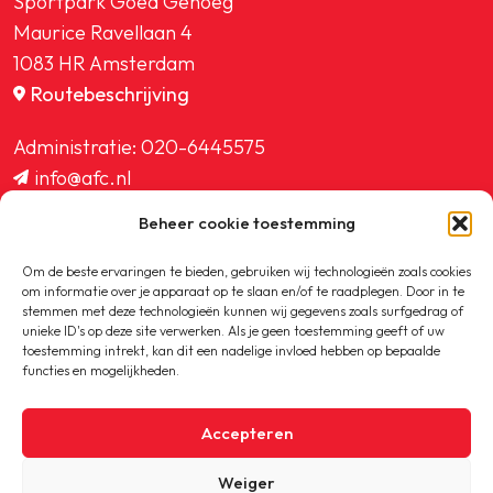
Sportpark Goed Genoeg
Maurice Ravellaan 4
1083 HR Amsterdam
Routebeschrijving
Administratie:
020-6445575
info@afc.nl
website@afc.nl
Beheer cookie toestemming
wedstrijdzaken@afc.nl
ledenadministratie@afc.nl
Om de beste ervaringen te bieden, gebruiken wij technologieën zoals cookies
om informatie over je apparaat op te slaan en/of te raadplegen. Door in te
stemmen met deze technologieën kunnen wij gegevens zoals surfgedrag of
unieke ID's op deze site verwerken. Als je geen toestemming geeft of uw
toestemming intrekt, kan dit een nadelige invloed hebben op bepaalde
functies en mogelijkheden.
Copyright © 2020-2026 AFC
Accepteren
Privacybeleid
Weiger