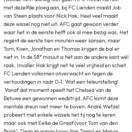
met dezelfde ploeg aan, bij FC Lienden maakt Job
van Steen plaats voor Nick Hak. Heel veel maakt
deze wissel nog niet uit. AFC gaat gewoon verder
waar het in de eerste helft ook al mee bezig was. Het
regent de eerste tien minuten weer kansen, maar
Tom, Koen, Jonathan en Thomas krijgen de bal er
e
niet in. In de 58
minuut is het aan de andere kant wél
raak. Invaller Hak krijgt net te veel vrijheid en schiet
FC Lienden volkomen onverwacht en tegen de
verhoudingen in naar 0-1. Wat een teleurstelling!
Vanaf dat moment speelt het Chelsea van de
Betuwe een gewonnen wedstrijd. AFC komt deze
mentale dreun niet meer te boven. André Wetzel
probeert met enkele wissels het tij nog te keren
maar ook met Eelke de Graaf (voor Tom van den
Brink), Dean Huisman (voor Ilias Zaimi) en Melvin