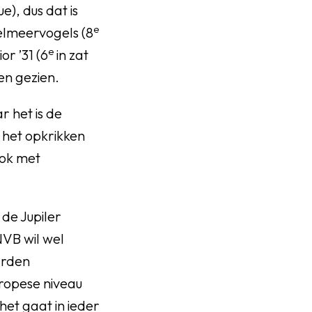
e), dus dat is
e
elmeervogels (8
e
or ’31 (6
in zat
en gezien.
r het is de
 het opkrikken
ook met
 de Jupiler
NVB wil wel
arden
ropese niveau
het gaat in ieder