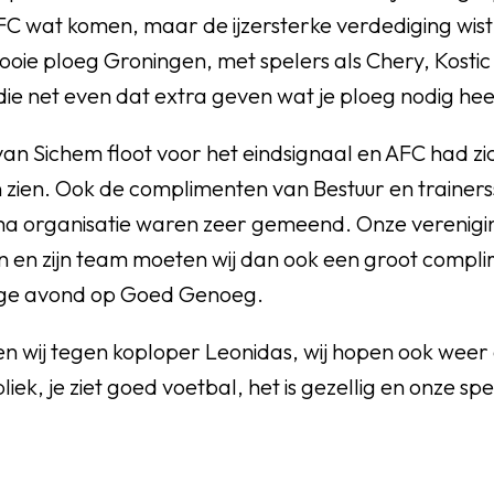
FC wat komen, maar de ijzersterke verdediging wist
oie ploeg Groningen, met spelers als Chery, Kostic
ie net even dat extra geven wat je ploeg nodig hee
an Sichem floot voor het eindsignaal en AFC had zi
 zien. Ook de complimenten van Bestuur en trainers
ima organisatie waren zeer gemeend. Onze vereni
 en zijn team moeten wij dan ook een groot compl
ige avond op Goed Genoeg.
en wij tegen koploper Leonidas, wij hopen ook weer
iek, je ziet goed voetbal, het is gezellig en onze sp