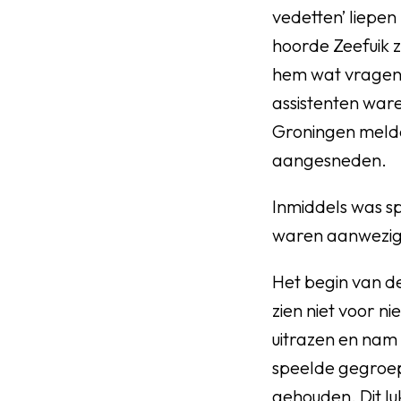
vedetten’ liepe
hoorde Zeefuik 
hem wat vragend
assistenten ware
Groningen meldd
aangesneden.
Inmiddels was s
waren aanwezig
Het begin van de
zien niet voor nie
uitrazen en nam 
speelde gegroep
gehouden. Dit lu