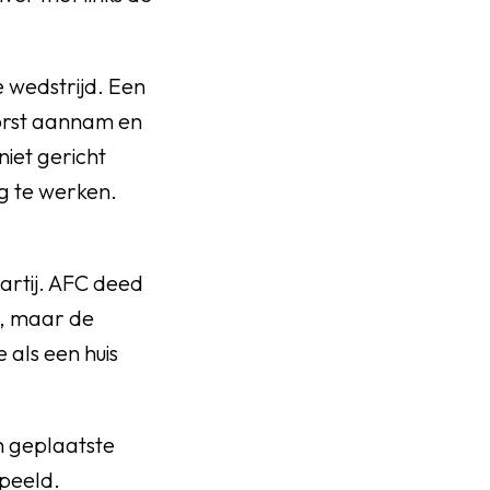
 wedstrijd. Een
borst aannam en
niet gericht
eg te werken.
artij. AFC deed
n, maar de
 als een huis
n geplaatste
speeld.