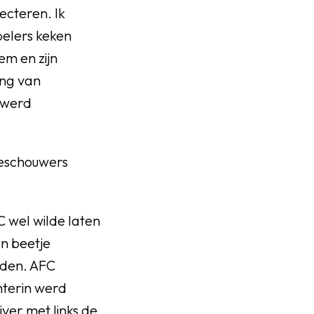
ecteren. Ik
pelers keken
m en zijn
ing van
 werd
oeschouwers
C wel wilde laten
en beetje
nden. AFC
hterin werd
ver met links de