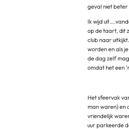
geval niet beter
Ik wijd uit….van
op de taart, dit
club naar uitkij
worden en als je 
de dag zelf mag
omdat het een ‘r
Het sfeervak va
man waren) en d
vriendelijk ware
uur parkeerde d