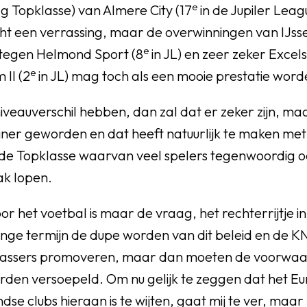
e
g Topklasse) van Almere City (17
in de Jupiler Leagu
cht een verrassing, maar de overwinningen van IJss
e
 tegen Helmond Sport (8
in JL) en zeer zeker Excelsi
e
 II (2
in JL) mag toch als een mooie prestatie word
niveauverschil hebben, dan zal dat er zeker zijn, maa
einer geworden en dat heeft natuurlijk te maken met
 de Topklasse waarvan veel spelers tegenwoordig 
ak lopen.
or het voetbal is maar de vraag, het rechterrijtje in
nge termijn de dupe worden van dit beleid en de K
lassers promoveren, maar dan moeten de voorwa
rden versoepeld. Om nu gelijk te zeggen dat het Eu
se clubs hieraan is te wijten, gaat mij te ver, maar 