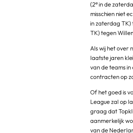
e
(2
in de zaterda
misschien niet e
in zaterdag TK)
TK) tegen Willem
Als wij het over 
laatste jaren kl
van de teams in
contracten op z
Of het goed is vo
League zal op la
graag dat Topk
aanmerkelijk wo
van de Nederland