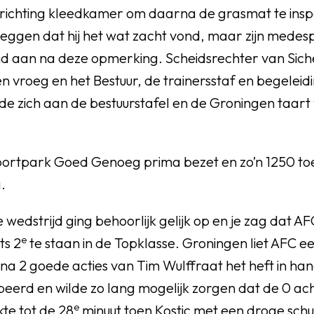
n richting kleedkamer om daarna de grasmat te insp
zeggen dat hij het wat zacht vond, maar zijn medes
 aan na deze opmerking. Scheidsrechter van Siche
n vroeg en het Bestuur, de trainersstaf en begeleid
e zich aan de bestuurstafel en de Groningen taart
portpark Goed Genoeg prima bezet en zo’n 1250 t
.
 wedstrijd ging behoorlijk gelijk op en je zag dat AF
e
ts 2
te staan in de Topklasse. Groningen liet AFC e
na 2 goede acties van Tim Wulffraat het heft in ha
eerd en wilde zo lang mogelijk zorgen dat de 0 ac
e
kte tot de 28
minuut toen Kostic met een droge schui