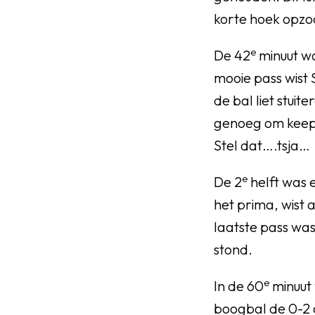
korte hoek opzoc
e
De 42
minuut wa
mooie pass wist 
de bal liet stui
genoeg om keeper
Stel dat….tsja…
e
De 2
helft was 
het prima, wist
laatste pass was
stond.
e
In de 60
minuut 
boogbal de 0-2 o