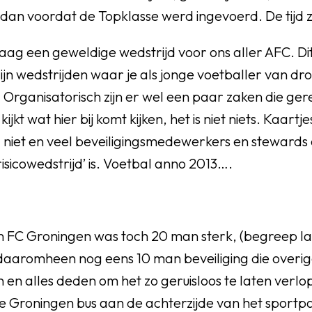
 dan voordat de Topklasse werd ingevoerd. De tijd z
daag een geweldige wedstrijd voor ons aller AFC. Dit 
 zijn wedstrijden waar je als jonge voetballer van d
kt. Organisatorisch zijn er wel een paar zaken die g
kijkt wat hier bij komt kijken, het is niet niets. Kaart
 niet en veel beveiligingsmedewerkers en steward
isicowedstrijd’ is. Voetbal anno 2013….
n FC Groningen was toch 20 man sterk, (begreep lat
aaromheen nog eens 10 man beveiliging die overig
n en alles deden om het zo geruisloos te laten verl
e Groningen bus aan de achterzijde van het sportpa