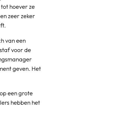
 tot hoever ze
 en zeer zeker
ft.
ch van een
staf voor de
gingsmanager
iment geven. Het
 op een grote
elers hebben het