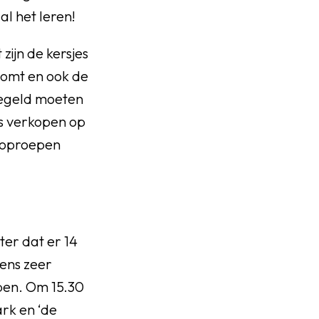
al het leren!
zijn de kersjes
roomt en ook de
eregeld moeten
jes verkopen op
s oproepen
er dat er 14
ens zeer
open. Om 15.30
rk en ‘de