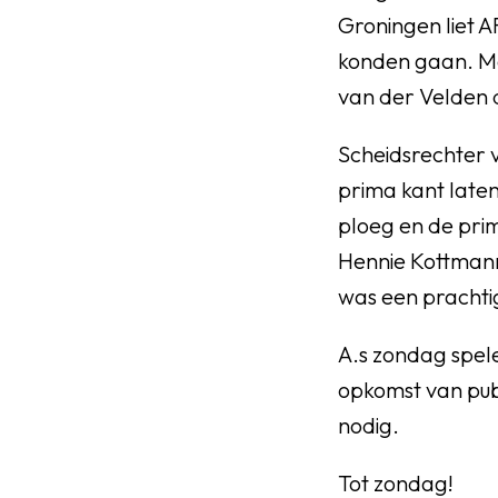
Groningen liet A
konden gaan. Mo
van der Velden d
Scheidsrechter v
prima kant laten
ploeg en de pr
Hennie Kottmann
was een pracht
A.s zondag spel
opkomst van publ
nodig.
Tot zondag!