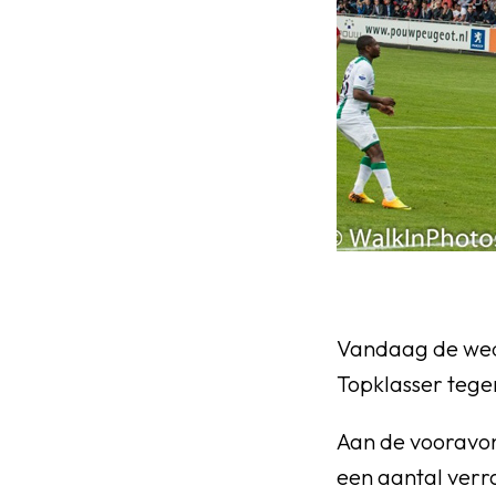
Vandaag de weds
Topklasser tegen
Aan de vooravon
een aantal verr