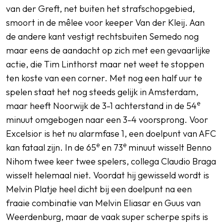
van der Greft, net buiten het strafschopgebied,
smoort in de mêlee voor keeper Van der Kleij. Aan
de andere kant vestigt rechtsbuiten Semedo nog
maar eens de aandacht op zich met een gevaarlijke
actie, die Tim Linthorst maar net weet te stoppen
ten koste van een corner. Met nog een half uur te
spelen staat het nog steeds gelijk in Amsterdam,
e
maar heeft Noorwijk de 3-1 achterstand in de 54
minuut omgebogen naar een 3-4 voorsprong. Voor
Excelsior is het nu alarmfase 1, een doelpunt van AFC
e
e
kan fataal zijn. In de 65
en 73
minuut wisselt Benno
Nihom twee keer twee spelers, collega Claudio Braga
wisselt helemaal niet. Voordat hij gewisseld wordt is
Melvin Platje heel dicht bij een doelpunt na een
fraaie combinatie van Melvin Eliasar en Guus van
Weerdenburg, maar de vaak super scherpe spits is