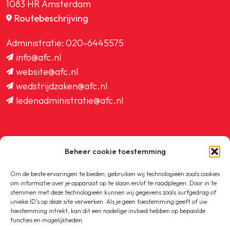
1083 HR Amsterdam
Routebeschrijving
Administratie:
020-6445575
info@afc.nl
website@afc.nl
wedstrijdzaken@afc.nl
ledenadministratie@afc.nl
Beheer cookie toestemming
Copyright © 2020-2026 AFC
Om de beste ervaringen te bieden, gebruiken wij technologieën zoals cookies
om informatie over je apparaat op te slaan en/of te raadplegen. Door in te
Privacybeleid
stemmen met deze technologieën kunnen wij gegevens zoals surfgedrag of
unieke ID's op deze site verwerken. Als je geen toestemming geeft of uw
toestemming intrekt, kan dit een nadelige invloed hebben op bepaalde
Cookiebeleid
functies en mogelijkheden.