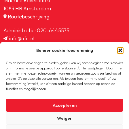
Maurice Ravellaan 4
1083 HR Amsterdam
Routebeschrijving
Administratie:
020-6445575
info@afc.nl
website@afc.nl
Beheer cookie toestemming
wedstrijdzaken@afc.nl
ledenadministratie@afc.nl
Om de beste ervaringen te bieden, gebruiken wij technologieën zoals cookies
om informatie over je apparaat op te slaan en/of te raadplegen. Door in te
stemmen met deze technologieën kunnen wij gegevens zoals surfgedrag of
unieke ID's op deze site verwerken. Als je geen toestemming geeft of uw
toestemming intrekt, kan dit een nadelige invloed hebben op bepaalde
functies en mogelijkheden.
Copyright © 2020-2026 AFC
Accepteren
Privacybeleid
Weiger
Cookiebeleid