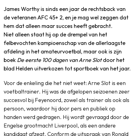
James Worthy is sinds een jaar de rechtsback van
de veteranen AFC 45+ 2, en je mag wel zeggen dat
hem dat alleen maar succes heeft gebracht
.
SPORTPARK GOED GENOEG
Niet alleen staat hij op de drempel van het
LIDMAATSCHAP
felbevochten kampioenschap van de allerlaagste
afdeling in het amateurvoetbal, maar ook is zijn
CONTACT
boek
De eerste 100 dagen van Arne Slot
door het
blad Helden uitverkozen tot sportboek van het jaar.
Voor de enkeling die het niet weet: Arne Slot is een
voetbaltrainer. Hij was de afgelopen seizoenen zeer
succesvol bij Feyenoord, zowel als trainer als ook als
persoon, waardoor hij door pers en publiek op
handen werd gedragen. Hij wordt gevraagd door de
Engelse grootmacht Liverpool, als een andere
kandidaat afzegt. Conform de uitspraak van Ronald