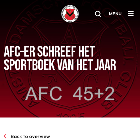
MENU
Home
AFC-ER SCHREEF HET
AFC 1
SPORTBOEK VAN HET JAAR
Teams
Jeugd
Senioren
Clubinfo
Nieuwsoverzicht
Sponsoring
Back to overview