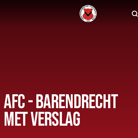
Home
AFC 1
Teams
Jeugd
Senioren
AFC - BARENDRECHT
Clubinfo
MET VERSLAG
Nieuwsoverzicht
Sponsoring