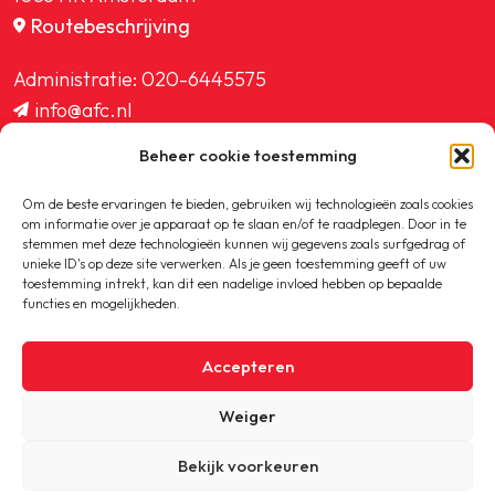
Routebeschrijving
Administratie:
020-6445575
info@afc.nl
website@afc.nl
Beheer cookie toestemming
wedstrijdzaken@afc.nl
ledenadministratie@afc.nl
Om de beste ervaringen te bieden, gebruiken wij technologieën zoals cookies
om informatie over je apparaat op te slaan en/of te raadplegen. Door in te
stemmen met deze technologieën kunnen wij gegevens zoals surfgedrag of
unieke ID's op deze site verwerken. Als je geen toestemming geeft of uw
toestemming intrekt, kan dit een nadelige invloed hebben op bepaalde
functies en mogelijkheden.
Copyright © 2020-2026 AFC
Accepteren
Privacybeleid
Weiger
Cookiebeleid
Bekijk voorkeuren