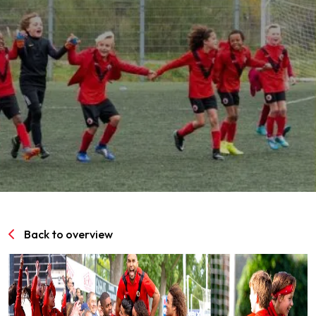
SPORTPARK GOED GENOEG
LIDMAATSCHAP
CONTACT
Back to overview