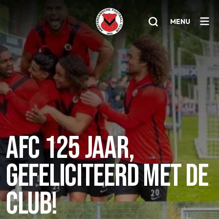
MENU
Home
AFC 1
Teams
Jeugd
AFC 125 JAAR,
Senioren
GEFELICITEERD MET DE
Clubinfo
Nieuwsoverzicht
CLUB!
Sponsoring