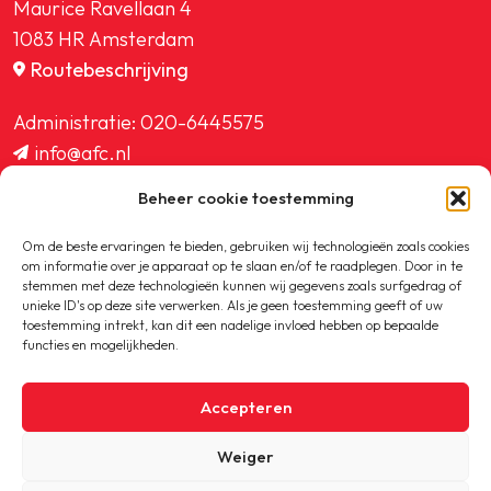
Maurice Ravellaan 4
1083 HR Amsterdam
Routebeschrijving
Administratie:
020-6445575
info@afc.nl
website@afc.nl
Beheer cookie toestemming
wedstrijdzaken@afc.nl
ledenadministratie@afc.nl
Om de beste ervaringen te bieden, gebruiken wij technologieën zoals cookies
om informatie over je apparaat op te slaan en/of te raadplegen. Door in te
stemmen met deze technologieën kunnen wij gegevens zoals surfgedrag of
unieke ID's op deze site verwerken. Als je geen toestemming geeft of uw
toestemming intrekt, kan dit een nadelige invloed hebben op bepaalde
functies en mogelijkheden.
Copyright © 2020-2026 AFC
Accepteren
Privacybeleid
Weiger
Cookiebeleid