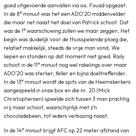
goed uitgevoerde aanvallen via oa. Fouad opgezet.
e
In de 8
minuut was het een ADO’20 middenvelder
die maar net naast het doel van Patrick schoot. Dat
e
was de 1
waarschuwing zullen we maar zeggen. Het
begin was duidelijk voor de thuisspelende ploeg die,
relatief makkelijk, steeds de vrije man vond. We
liepen en stonden op dat moment niet goed. Raily
e
schoot in de 11
minuut nog wel rakelings over maar
ADO’20 was sterker, feller en bijna doeltreffender.
e
In de 13
minuut wordt de spits van de Heemskerkers
aangespeeld in onze box en die nr. 20 (Mick
Christophersen) speelde zich tussen 3 man prachtig
vrij maar schoot, waarschijnlijk met z’n
chocoladebeen, tot ieders verbazing naast.
e
In de 14
minuut krijgt AFC op 22 meter afstand van