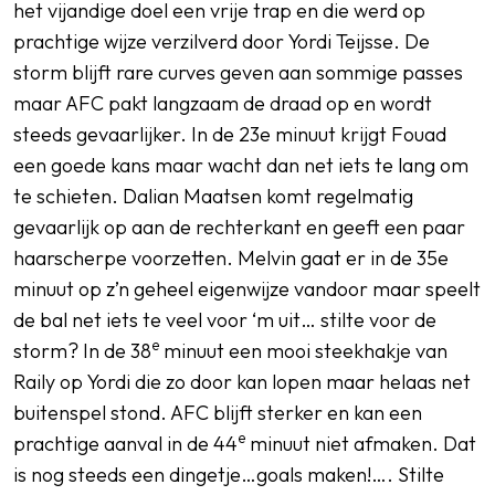
het vijandige doel een vrije trap en die werd op
prachtige wijze verzilverd door Yordi Teijsse. De
storm blijft rare curves geven aan sommige passes
maar AFC pakt langzaam de draad op en wordt
steeds gevaarlijker. In de 23e minuut krijgt Fouad
een goede kans maar wacht dan net iets te lang om
te schieten. Dalian Maatsen komt regelmatig
gevaarlijk op aan de rechterkant en geeft een paar
haarscherpe voorzetten. Melvin gaat er in de 35e
minuut op z’n geheel eigenwijze vandoor maar speelt
de bal net iets te veel voor ‘m uit… stilte voor de
e
storm? In de 38
minuut een mooi steekhakje van
Raily op Yordi die zo door kan lopen maar helaas net
buitenspel stond. AFC blijft sterker en kan een
e
prachtige aanval in de 44
minuut niet afmaken. Dat
is nog steeds een dingetje…goals maken!…. Stilte