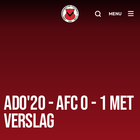
MENU
Home
AFC 1
Teams
Jeugd
Senioren
ADO'20 - AFC 0 - 1 MET
Clubinfo
VERSLAG
Nieuwsoverzicht
Sponsoring