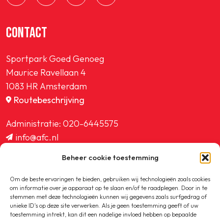
CONTACT
Sportpark Goed Genoeg
Maurice Ravellaan 4
1083 HR Amsterdam
Routebeschrijving
Administratie:
020-6445575
info@afc.nl
website@afc.nl
Beheer cookie toestemming
wedstrijdzaken@afc.nl
ledenadministratie@afc.nl
Om de beste ervaringen te bieden, gebruiken wij technologieën zoals cookies
om informatie over je apparaat op te slaan en/of te raadplegen. Door in te
stemmen met deze technologieën kunnen wij gegevens zoals surfgedrag of
unieke ID's op deze site verwerken. Als je geen toestemming geeft of uw
toestemming intrekt, kan dit een nadelige invloed hebben op bepaalde