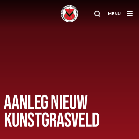
MENU
Home
AFC 1
Teams
Jeugd
Senioren
AANLEG NIEUW
Clubinfo
KUNSTGRASVELD
Nieuwsoverzicht
Sponsoring