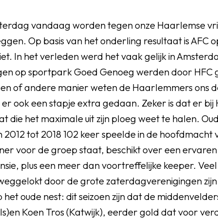
aterdag vandaag worden tegen onze Haarlemse vr
gen. Op basis van het onderling resultaat is AFC o
riet. In het verleden werd het vaak gelijk in Amsterd
gen op sportpark Goed Genoeg werden door HFC 
 een of andere manier weten de Haarlemmers ons do
er ook een stapje extra gedaan. Zeker is dat er bi
at die het maximale uit zijn ploeg weet te halen. O
n 2012 tot 2018 102 keer speelde in de hoofdmacht
ainer voor de groep staat, beschikt over een ervare
nsie, plus een meer dan voortreffelijke keeper. Veel 
eggelokt door de grote zaterdagverenigingen zij
het oude nest: dit seizoen zijn dat de middenvelde
s)en Koen Tros (Katwijk), eerder gold dat voor ve