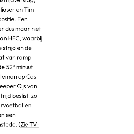
liaser en Tim
positie. Een
er dus maar niet
 van HFC, waarbij
strijd en de
aat van ramp
e
de 52
minuut
ulleman op Cas
eeper Gijs van
ijd beslist, zo
orvoetballen
en een
stede. (
Zie TV-