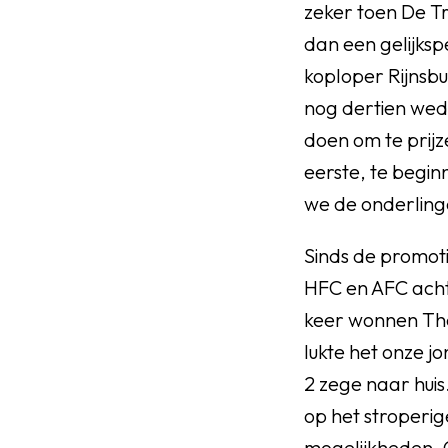
zeker toen De T
dan een gelijksp
koploper Rijnsbu
nog dertien wed
doen om te prij
eerste, te begi
we de onderling
Sinds de promot
HFC en AFC acht
keer wonnen The
lukte het onze j
2 zege naar huis.
op het stroperi
mogelijkheden. 