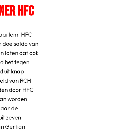
NER HFC
Haarlem. HFC
n doelsaldo van
en laten dat ook
rd het tegen
d uit knap
veld van RCH,
jden door HFC
laan worden
naar de
uit zeven
van Gertjan