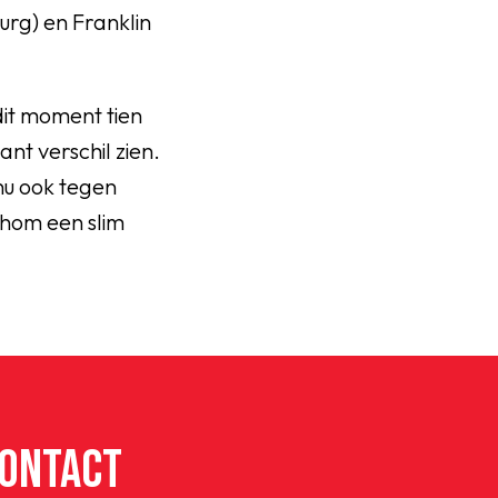
rg) en Franklin
dit moment tien
ant verschil zien.
nu ook tegen
ihom een slim
ONTACT