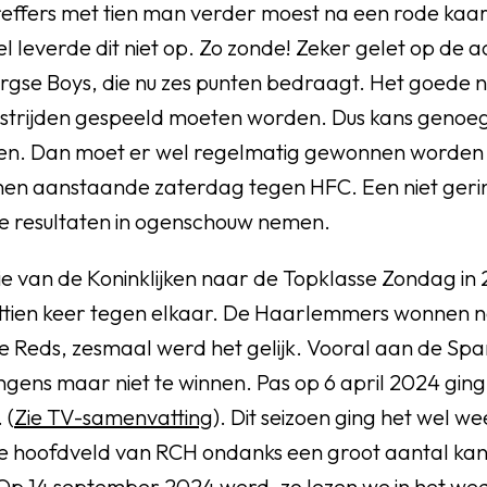
reffers met tien man verder moest na een rode kaa
el leverde dit niet op. Zo zonde! Zeker gelet op de 
rgse Boys, die nu zes punten bedraagt. Het goede ni
strijden gespeeld moeten worden. Dus kans genoe
zen. Dan moet er wel regelmatig gewonnen worden 
nnen aanstaande zaterdag tegen HFC. Een niet geri
e resultaten in ogenschouw nemen.
ie van de Koninklijken naar de Topklasse Zondag in
tien keer tegen elkaar. De Haarlemmers wonnen ne
 Reds, zesmaal werd het gelijk. Vooral aan de Sp
ongens maar niet te winnen. Pas op 6 april 2024 gin
 (
Zie TV-samenvatting
). Dit seizoen ging het wel w
ge hoofdveld van RCH ondanks een groot aantal ka
Op 14 september 2024 werd, zo lezen we in het wed