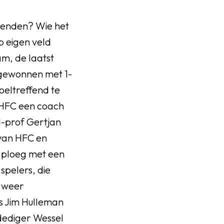
ienden? Wie het
p eigen veld
am, de laatst
gewonnen met 1-
eltreffend te
j HFC een coach
ud-prof Gertjan
 van HFC en
n ploeg met een
spelers, die
n weer
rs Jim Hulleman
rdediger Wessel