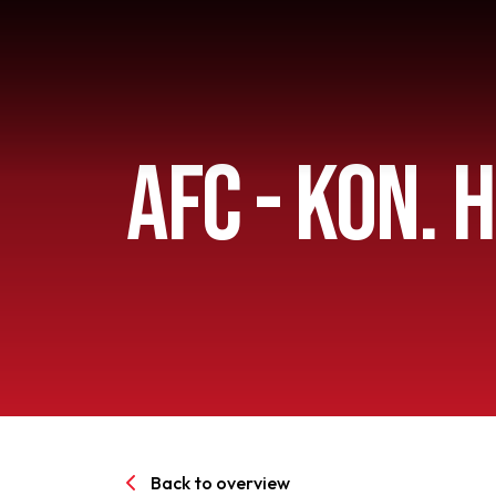
AFC - KON.
Home
AFC 1
Teams
Jeugd
Back to overview