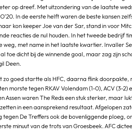
ter op dreef. Met uitzondering van de laatste weds
O’20. In de eerste helft waren de beste kansen zelf
aar kon keeper Joe van der Sar, stand in voor Mitc
ende reacties de nul houden. In het tweede bedrijf
 weg, met name in het laatste kwartier. Invaller 
l toe dicht bij de winnende goal, maar zag zijn sc
il Deen.
 zo goed startte als HFC, daarna flink doorpakte,
nten morste tegen RKAV Volendam (1-0), ACV (3-2) en
en Assen waren The Reds een stuk sterker, maar lukt
 zetten in een aansprekend resultaat. Afgelopen z
tegen De Treffers ook de bovenliggende ploeg, o
erste minuut van de trots van Groesbeek. AFC dictee