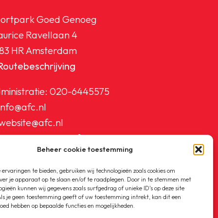
ortpark Goed Genoeg
urice Ravellaan 4
83 HR Amsterdam
Routebeschrijving
ministratie:
020-6445575
info@afc.nl
website@afc.nl
wedstrijdzaken@afc.nl
Beheer cookie toestemming
ledenadministratie@afc.nl
ervaringen te bieden, gebruiken wij technologieën zoals cookies om
ver je apparaat op te slaan en/of te raadplegen. Door in te stemmen met
ogieën kunnen wij gegevens zoals surfgedrag of unieke ID's op deze site
ls je geen toestemming geeft of uw toestemming intrekt, kan dit een
loed hebben op bepaalde functies en mogelijkheden.