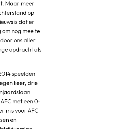
rt. Maar meer
achterstand op
euws is dat er
g om nog mee te
door ons aller
nge opdracht als
 2014 speelden
gen keer, drie
anjaardslaan
g AFC met een 0-
eer mis voor AFC
nsen en
strijdverslag,