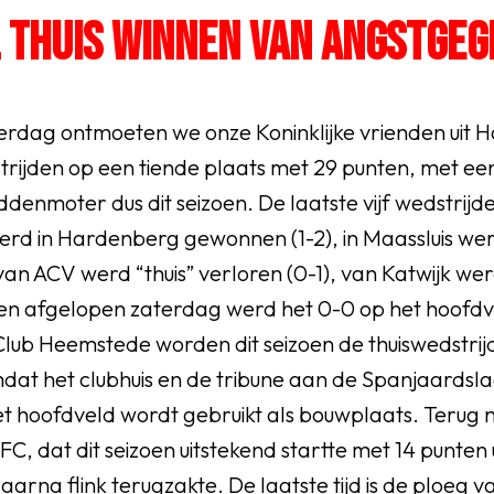
L THUIS WINNEN VAN ANGSTGEG
rdag ontmoeten we onze Koninklijke vrienden uit 
trijden op een tiende plaats met 29 punten, met ee
ddenmoter dus dit seizoen. De laatste vijf wedstrijd
erd in Hardenberg gewonnen (1-2), in Maassluis we
 van ACV werd “thuis” verloren (0-1), van Katwijk wer
en afgelopen zaterdag werd het 0-0 op het hoofd
 Club Heemstede worden dit seizoen de thuiswedstri
OEG
mdat het clubhuis en de tribune aan de Spanjaards
t hoofdveld wordt gebruikt als bouwplaats. Terug 
FC, dat dit seizoen uitstekend startte met 14 punten 
aarna flink terugzakte. De laatste tijd is de ploeg 