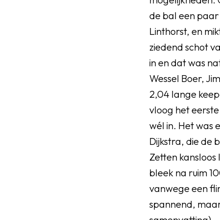
de bal een paar 
Linthorst, en mik
ziedend schot va
in en dat was na
Wessel Boer, Ji
2,04 lange keepe
vloog het eerste
wél in. Het was 
Dijkstra, die de
Zetten kansloos 
bleek na ruim 10
vanwege een fli
spannend, maar 
samenvatting
).