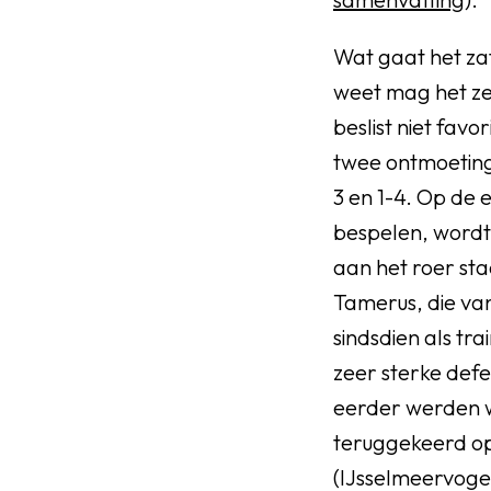
Wat gaat het z
weet mag het zeg
beslist niet favo
twee ontmoetin
3 en 1-4. Op de
bespelen, wordt 
aan het roer sta
Tamerus, die va
sindsdien als tr
zeer sterke defe
eerder werden w
teruggekeerd op 
(IJsselmeervogel