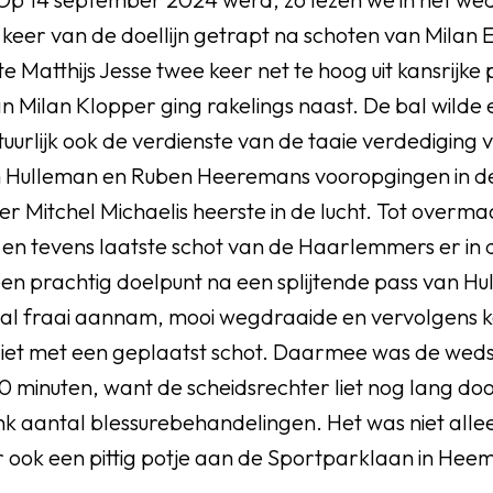
keer van de doellijn getrapt na schoten van Milan E
te Matthijs Jesse twee keer net te hoog uit kansrijke 
n Milan Klopper ging rakelings naast. De bal wilde 
tuurlijk ook de verdienste van de taaie verdediging
m Hulleman en Ruben Heeremans vooropgingen in de 
r Mitchel Michaelis heerste in de lucht. Tot overm
 en tevens laatste schot van de Haarlemmers er in 
een prachtig doelpunt na een splijtende pass van H
 bal fraai aannam, mooi wegdraaide en vervolgens k
liet met een geplaatst schot. Daarmee was de wedstr
0 minuten, want de scheidsrechter liet nog lang do
nk aantal blessurebehandelingen. Het was niet alle
ook een pittig potje aan de Sportparklaan in Heem