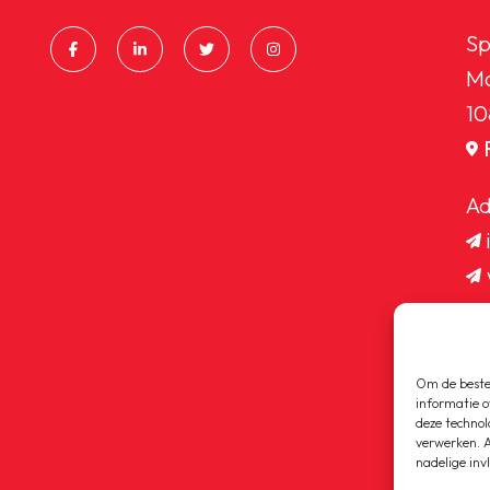
Sp
Ma
10
Ad
Om de beste 
informatie o
deze technol
verwerken. A
nadelige inv