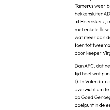
Tamerus weer be
hekkensluiter AD
uit Heemskerk, m
met enkele flits
wat meer aan de
toen tot tweemaa
door keeper Virg
Dan AFC, dat net
tijd heel wat pu
1). In Volendam 
overwicht om te
op Goed Genoeg 
doelpunt in de e