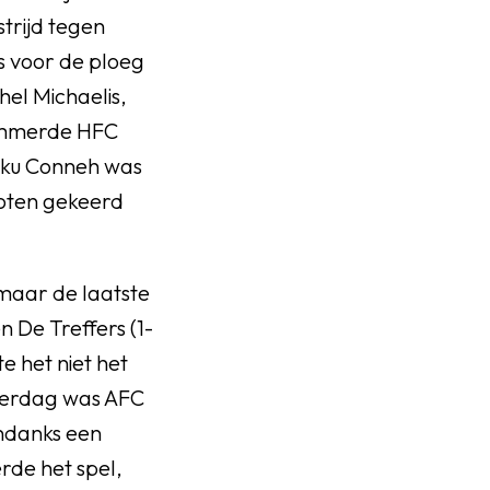
trijd tegen
s voor de ploeg
hel Michaelis,
 timmerde HFC
Seku Conneh was
hoten gekeerd
 maar de laatste
 De Treffers (1-
e het niet het
aterdag was AFC
ndanks een
rde het spel,