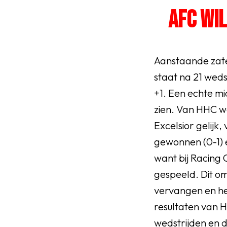
Senioren
AFC WI
Clubinfo
Aanstaande zate
Nieuwsoverzicht
staat na 21 weds
+1. Een echte mi
Sponsoring
zien. Van HHC w
Excelsior gelijk,
gewonnen (0-1) 
want bij Racing
SPORTPARK GOED GEN
gespeeld. Dit o
LIDMAATSCHAP
vervangen en he
resultaten van H
CONTACT
wedstrijden en d